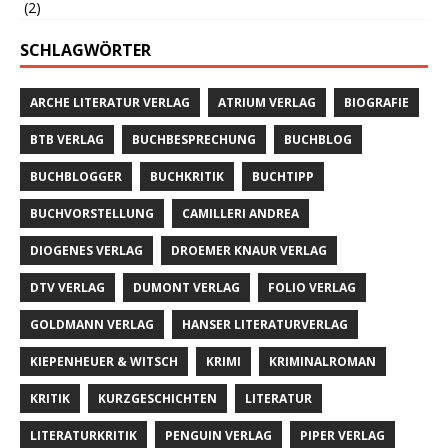
(2)
SCHLAGWÖRTER
ARCHE LITERATUR VERLAG
ATRIUM VERLAG
BIOGRAFIE
BTB VERLAG
BUCHBESPRECHUNG
BUCHBLOG
BUCHBLOGGER
BUCHKRITIK
BUCHTIPP
BUCHVORSTELLUNG
CAMILLERI ANDREA
DIOGENES VERLAG
DROEMER KNAUR VERLAG
DTV VERLAG
DUMONT VERLAG
FOLIO VERLAG
GOLDMANN VERLAG
HANSER LITERATURVERLAG
KIEPENHEUER & WITSCH
KRIMI
KRIMINALROMAN
KRITIK
KURZGESCHICHTEN
LITERATUR
LITERATURKRITIK
PENGUIN VERLAG
PIPER VERLAG