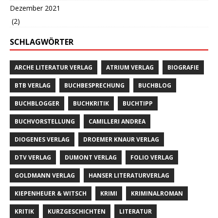
Dezember 2021
(2)
SCHLAGWÖRTER
ARCHE LITERATUR VERLAG
ATRIUM VERLAG
BIOGRAFIE
BTB VERLAG
BUCHBESPRECHUNG
BUCHBLOG
BUCHBLOGGER
BUCHKRITIK
BUCHTIPP
BUCHVORSTELLUNG
CAMILLERI ANDREA
DIOGENES VERLAG
DROEMER KNAUR VERLAG
DTV VERLAG
DUMONT VERLAG
FOLIO VERLAG
GOLDMANN VERLAG
HANSER LITERATURVERLAG
KIEPENHEUER & WITSCH
KRIMI
KRIMINALROMAN
KRITIK
KURZGESCHICHTEN
LITERATUR