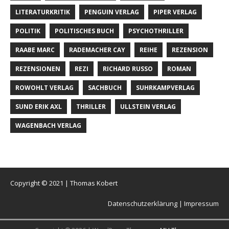
LITERATURKRITIK
PENGUIN VERLAG
PIPER VERLAG
POLITIK
POLITISCHES BUCH
PSYCHOTHRILLER
RAABE MARC
RADEMACHER CAY
REIHE
REZENSION
REZENSIONEN
REZI
RICHARD RUSSO
ROMAN
ROWOHLT VERLAG
SACHBUCH
SUHRKAMPVERLAG
SUND ERIK AXL
THRILLER
ULLSTEIN VERLAG
WAGENBACH VERLAG
Copyright © 2021 | Thomas Kobert
Datenschutzerklärung |
Impressum