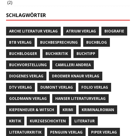
(2)
SCHLAGWÖRTER
ARCHE LITERATUR VERLAG
ATRIUM VERLAG
BIOGRAFIE
BTB VERLAG
BUCHBESPRECHUNG
BUCHBLOG
BUCHBLOGGER
BUCHKRITIK
BUCHTIPP
BUCHVORSTELLUNG
CAMILLERI ANDREA
DIOGENES VERLAG
DROEMER KNAUR VERLAG
DTV VERLAG
DUMONT VERLAG
FOLIO VERLAG
GOLDMANN VERLAG
HANSER LITERATURVERLAG
KIEPENHEUER & WITSCH
KRIMI
KRIMINALROMAN
KRITIK
KURZGESCHICHTEN
LITERATUR
LITERATURKRITIK
PENGUIN VERLAG
PIPER VERLAG