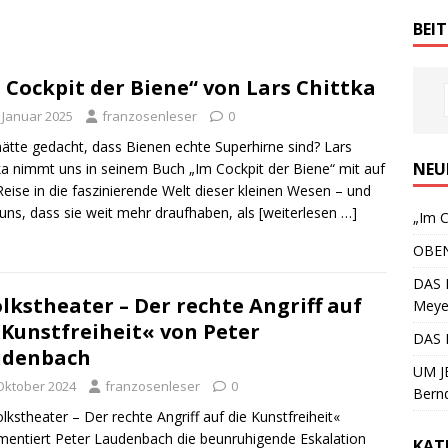
BEI
 Cockpit der Biene“ von Lars Chittka
. Januar 2025
franzosenleser
0
ätte gedacht, dass Bienen echte Superhirne sind? Lars
NEU
ka nimmt uns in seinem Buch „Im Cockpit der Biene“ mit auf
Reise in die faszinierende Welt dieser kleinen Wesen – und
 uns, dass sie weit mehr draufhaben, als
[weiterlesen …]
„Im C
OBEN
DAS 
lkstheater – Der rechte Angriff auf
Meye
 Kunstfreiheit« von Peter
DAS 
udenbach
UM JE
 Oktober 2024
franzosenleser
0
Bern
olkstheater – Der rechte Angriff auf die Kunstfreiheit«
entiert Peter Laudenbach die beunruhigende Eskalation
KAT