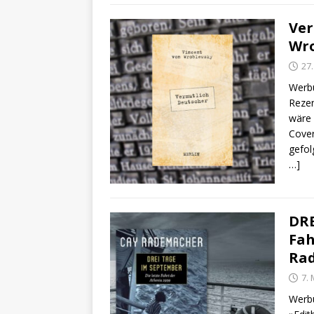
Ver
Wr
27
Werbu
Rezen
wäre 
Cover
gefol
…]
DRE
Fah
Ra
7.
Werbu