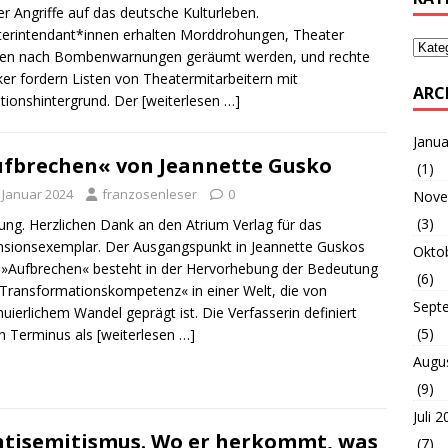
er Angriffe auf das deutsche Kulturleben.
erintendant*innen erhalten Morddrohungen, Theater
en nach Bombenwarnungen geräumt werden, und rechte
iker fordern Listen von Theatermitarbeitern mit
ARC
tionshintergrund. Der
[weiterlesen …]
Janua
fbrechen« von Jeannette Gusko
(1)
. Januar 2024
franzosenleser
0
Nove
(3)
ng. Herzlichen Dank an den Atrium Verlag für das
sionsexemplar. Der Ausgangspunkt in Jeannette Guskos
Okto
»Aufbrechen« besteht in der Hervorhebung der Bedeutung
(6)
Transformationskompetenz« in einer Welt, die von
Sept
nuierlichem Wandel geprägt ist. Die Verfasserin definiert
(5)
n Terminus als
[weiterlesen …]
Augu
(9)
Juli 
tisemitismus. Wo er herkommt, was
(7)