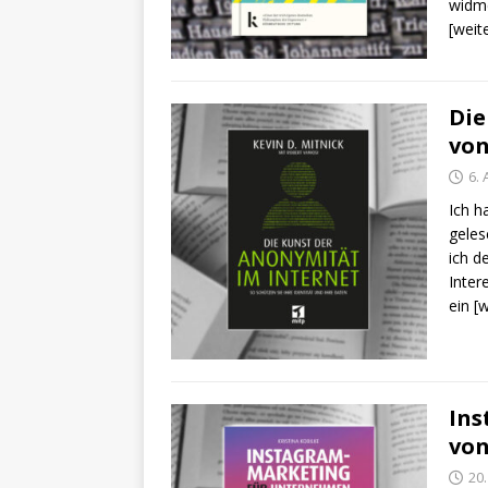
widme
[weit
Die
von
6.
Ich h
geles
ich d
Inter
ein
[
Ins
von
20.