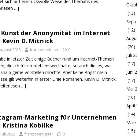
t sich auf eindrucksvolle Weise der Thematik des
Okto
erlesen …]
(13)
Sept
(12)
 Kunst der Anonymität im Internet
Augu
 Kevin D. Mitnick
(20)
 August 2023
franzosenleser
0
Juli 
abe in letzter Zeit einige Bücher rund um Internet-Themen
(17)
en, die ich für empfehlenswert halte, so auch dieses, was
Juni 
eshalb gerne vorstellen möchte. Aber keine Angst mein
esse gilt weiterhin in erster Linie Romanen. Kevin D. Mitnick,
(17)
weiterlesen …]
Mai 
(16)
April
(14)
tagram-Marketing für Unternehmen
März
 Kristina Kobilke
(15)
 Juli 2023
franzosenleser
0