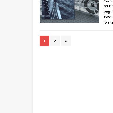
»Edit
briti
begin
Passa
[weit
1
2
»