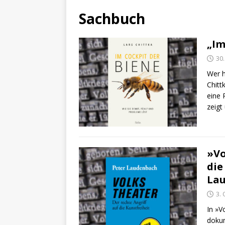
Sachbuch
„Im
30
Wer h
Chitt
eine 
zeigt
»Vo
die
La
3.
In »V
dokum