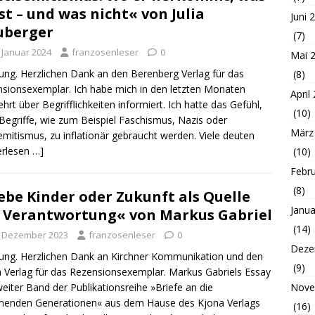
ist – und was nicht« von Julia
Juni 
uberger
(7)
. Januar 2024
franzosenleser
0
Mai 
ng. Herzlichen Dank an den Berenberg Verlag für das
(8)
sionsexemplar. Ich habe mich in den letzten Monaten
April
hrt über Begrifflichkeiten informiert. Ich hatte das Gefühl,
(10)
Begriffe, wie zum Beispiel Faschismus, Nazis oder
März
emitismus, zu inflationär gebraucht werden. Viele deuten
erlesen …]
(10)
Febr
(8)
ebe Kinder oder Zukunft als Quelle
Janua
 Verantwortung« von Markus Gabriel
(14)
. Dezember 2023
franzosenleser
0
Deze
ng. Herzlichen Dank an Kirchner Kommunikation und den
(9)
 Verlag für das Rezensionsexemplar. Markus Gabriels Essay
Nove
weiter Band der Publikationsreihe »Briefe an die
enden Generationen« aus dem Hause des Kjona Verlags
(16)