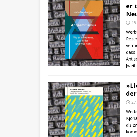
er 
Ne
18
Werbu
Rezen
verme
dass 
Antis
[weit
»Li
der
27
Werbu
Kjona
als z
komm