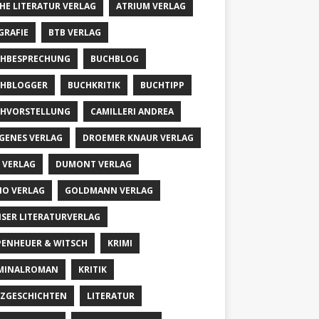
HE LITERATUR VERLAG
ATRIUM VERLAG
GRAFIE
BTB VERLAG
HBESPRECHUNG
BUCHBLOG
HBLOGGER
BUCHKRITIK
BUCHTIPP
HVORSTELLUNG
CAMILLERI ANDREA
GENES VERLAG
DROEMER KNAUR VERLAG
 VERLAG
DUMONT VERLAG
IO VERLAG
GOLDMANN VERLAG
SER LITERATURVERLAG
PENHEUER & WITSCH
KRIMI
MINALROMAN
KRITIK
ZGESCHICHTEN
LITERATUR