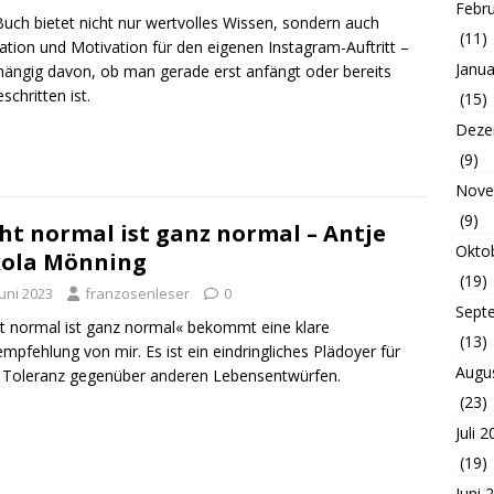
Febr
uch bietet nicht nur wertvolles Wissen, sondern auch
(11)
ration und Motivation für den eigenen Instagram-Auftritt –
Janua
ängig davon, ob man gerade erst anfängt oder bereits
schritten ist.
(15)
Deze
(9)
Nove
(9)
ht normal ist ganz normal – Antje
Okto
kola Mönning
(19)
Juni 2023
franzosenleser
0
Sept
t normal ist ganz normal« bekommt eine klare
(13)
mpfehlung von mir. Es ist ein eindringliches Plädoyer für
Augu
Toleranz gegenüber anderen Lebensentwürfen.
(23)
Juli 
(19)
Juni 