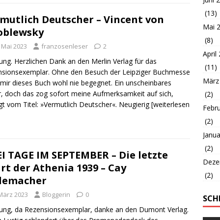
(13)
mutlich Deutscher – Vincent von
Mai 
oblewsky
(8)
. Mai 2023
franzosenleser
2
April
ng. Herzlichen Dank an den Merlin Verlag für das
(11)
sionsexemplar. Ohne den Besuch der Leipziger Buchmesse
März
mir dieses Buch wohl nie begegnet. Ein unscheinbares
, doch das zog sofort meine Aufmerksamkeit auf sich,
(2)
gt vom Titel: »Vermutlich Deutscher«. Neugierig
[weiterlesen
Febr
(2)
Janua
(2)
I TAGE IM SEPTEMBER – Die letzte
Deze
rt der Athenia 1939 – Cay
(2)
demacher
 März 2023
Bloggerin
0
SCH
ng, da Rezensionsexemplar, danke an den Dumont Verlag.