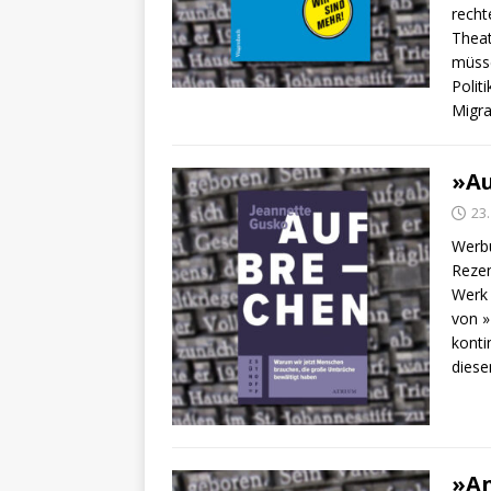
recht
Theat
müss
Polit
Migra
»Au
23
Werbu
Rezen
Werk 
von »
konti
diese
»An