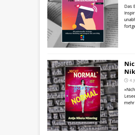
Das B
Inspi
unabh
fortge
Nic
Ni
4. 
»Nich
Lesee
mehr 