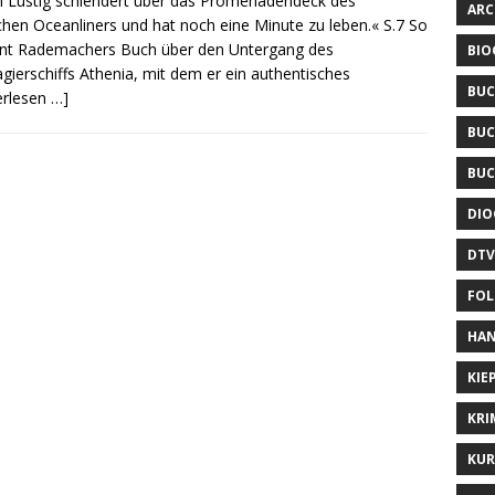
h Lustig schlendert über das Promenadendeck des
ARC
schen Oceanliners und hat noch eine Minute zu leben.« S.7 So
nt Rademachers Buch über den Untergang des
BIO
gierschiffs Athenia, mit dem er ein authentisches
BUC
erlesen …]
BUC
BUC
DIO
DTV
FOL
HAN
KIE
KRI
KUR