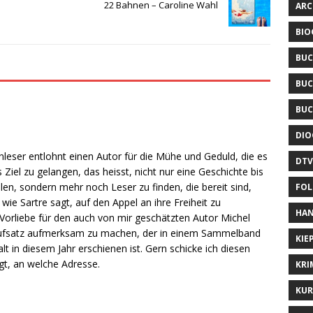
22 Bahnen – Caroline Wahl
ARC
BIO
BUC
BUC
BUC
DIO
eser entlohnt einen Autor für die Mühe und Geduld, die es
DTV
Ziel zu gelangen, das heisst, nicht nur eine Geschichte bis
en, sondern mehr noch Leser zu finden, die bereit sind,
FOL
ie Sartre sagt, auf den Appel an ihre Freiheit zu
HAN
Vorliebe für den auch von mir geschätzten Autor Michel
n Aufsatz aufmerksam zu machen, der in einem Sammelband
KIE
lt in diesem Jahr erschienen ist. Gern schicke ich diesen
gt, an welche Adresse.
KRI
KUR