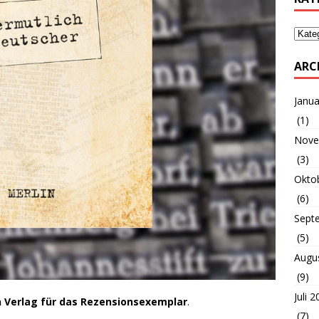
ARC
Janua
(1)
Nove
(3)
Okto
(6)
Sept
(5)
Augu
(9)
Juli 
n Verlag für das Rezensionsexemplar
.
(7)