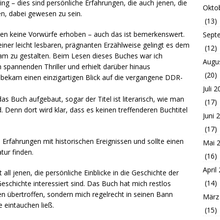
ng – dies sind persönliche Erfahrungen, die auch jenen, die
Okto
en, dabei gewesen zu sein.
(13)
rden keine Vorwürfe erhoben – auch das ist bemerkenswert.
Sept
iner leicht lesbaren, prägnanten Erzählweise gelingt es dem
(12)
sam zu gestalten. Beim Lesen dieses Buches war ich
Augu
spannenden Thriller und erhielt darüber hinaus
(20)
h bekam einen einzigartigen Blick auf die vergangene DDR-
Juli 
 Buch aufgebaut, sogar der Titel ist literarisch, wie man
(17)
. Denn dort wird klar, dass es keinen treffenderen Buchtitel
Juni 
(17)
 Erfahrungen mit historischen Ereignissen und sollte einen
Mai 
tur finden.
(16)
April
all jenen, die persönliche Einblicke in die Geschichte der
(14)
schichte interessiert sind. Das Buch hat mich restlos
en übertroffen, sondern mich regelrecht in seinen Bann
März
e eintauchen ließ.
(15)