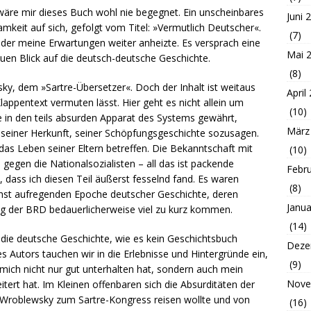
re mir dieses Buch wohl nie begegnet. Ein unscheinbares
Juni 
keit auf sich, gefolgt vom Titel: »Vermutlich Deutscher«.
(7)
 der meine Erwartungen weiter anheizte. Es versprach eine
Mai 
euen Blick auf die deutsch-deutsche Geschichte.
(8)
sky, dem »Sartre-Übersetzer«. Doch der Inhalt ist weitaus
April
lappentext vermuten lässt. Hier geht es nicht allein um
(10)
 in den teils absurden Apparat des Systems gewährt,
März
seiner Herkunft, seiner Schöpfungsgeschichte sozusagen.
 das Leben seiner Eltern betreffen. Die Bekanntschaft mit
(10)
 gegen die Nationalsozialisten – all das ist packende
Febr
 dass ich diesen Teil äußerst fesselnd fand. Es waren
(8)
chst aufregenden Epoche deutscher Geschichte, deren
Janua
ng der BRD bedauerlicherweise viel zu kurz kommen.
(14)
n die deutsche Geschichte, wie es kein Geschichtsbuch
Deze
s Autors tauchen wir in die Erlebnisse und Hintergründe ein,
(9)
ie mich nicht nur gut unterhalten hat, sondern auch mein
Nove
tert hat. Im Kleinen offenbaren sich die Absurditäten der
s Wroblewsky zum Sartre-Kongress reisen wollte und von
(16)