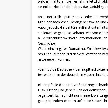
welchen Faktoren die Teilnahme letztlich abhi
sie nicht selbst erlebt haben, das Gefühl geb
An keiner Stelle spürt man Bitterkeit, es we
Mit einer sachlichen Herangehensweise und e
Autor jedoch, die Lektüre äußerst unterhalt
stellenweise genauso gebannt wie von einem 
außerordentlich wertvolle Informationen. Ic
Geschichte.
Wie in einem guten Roman hat Wroblewsky das
am Ende, auf der letzten Seite verstehen wird
hätte geben können.
»Vermutlich Deutscher« verknüpft individuelle
festen Platz in der deutschen Geschichtslitera
Ich empfehle diese Biografie uneingeschränkt 
DDR suchen und generell an der deutschen Ge
begeistert. Es hat nicht nur meine Erwartung
gezogen, indem es mich tief in die Geschicht