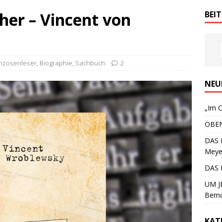
her – Vincent von
BEI
nzosenleser
,
Biographie
,
Sachbuch
2
NEU
„Im C
OBEN
DAS 
Meye
DAS 
UM JE
Bern
KAT