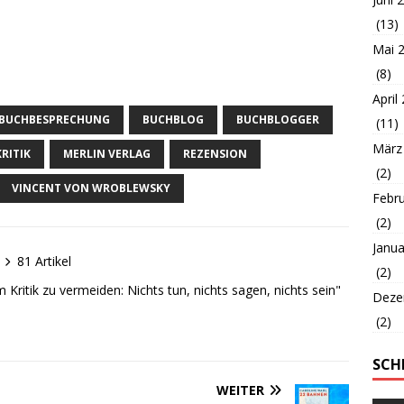
(13)
Mai 
(8)
April
BUCHBESPRECHUNG
BUCHBLOG
BUCHBLOGGER
(11)
März
KRITIK
MERLIN VERLAG
REZENSION
(2)
VINCENT VON WROBLEWSKY
Febr
(2)
Janua
81 Artikel
(2)
 Kritik zu vermeiden: Nichts tun, nichts sagen, nichts sein"
Deze
(2)
SCH
WEITER