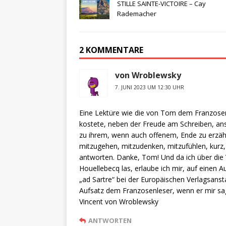
STILLE SAINTE-VICTOIRE – Cay
Rademacher
2 KOMMENTARE
von Wroblewsky
7. JUNI 2023 UM 12:30 UHR
Eine Lektüre wie die von Tom dem Franzosenl
kostete, neben der Freude am Schreiben, ans 
zu ihrem, wenn auch offenem, Ende zu erzähl
mitzugehen, mitzudenken, mitzufühlen, kurz, w
antworten. Danke, Tom! Und da ich über die 
Houellebecq las, erlaube ich mir, auf eine
„ad Sartre“ bei der Europäischen Verlagsansta
Aufsatz dem Franzosenleser, wenn er mir sa
Vincent von Wroblewsky
ANTWORTEN