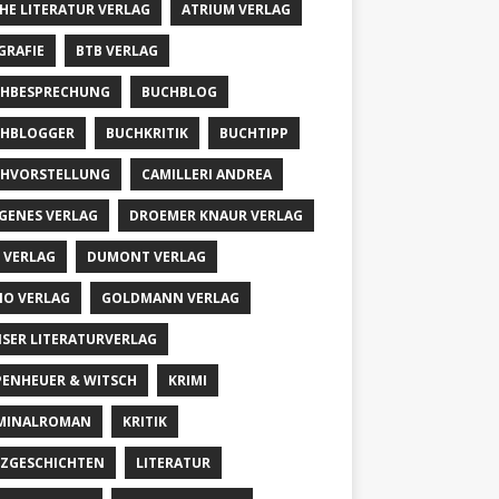
HE LITERATUR VERLAG
ATRIUM VERLAG
GRAFIE
BTB VERLAG
HBESPRECHUNG
BUCHBLOG
HBLOGGER
BUCHKRITIK
BUCHTIPP
HVORSTELLUNG
CAMILLERI ANDREA
GENES VERLAG
DROEMER KNAUR VERLAG
 VERLAG
DUMONT VERLAG
IO VERLAG
GOLDMANN VERLAG
SER LITERATURVERLAG
PENHEUER & WITSCH
KRIMI
MINALROMAN
KRITIK
ZGESCHICHTEN
LITERATUR