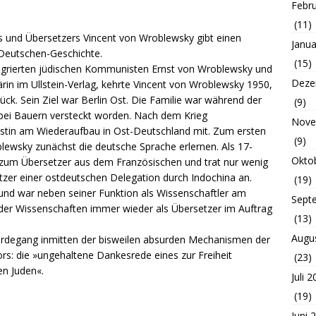
Febr
(11)
s und Übersetzers Vincent von Wroblewsky gibt einen
Janua
-Deutschen-Geschichte.
(15)
igrierten jüdischen Kommunisten Ernst von Wroblewsky und
Deze
rin im Ullstein-Verlag, kehrte Vincent von Wroblewsky 1950,
ück. Sein Ziel war Berlin Ost. Die Familie war während der
(9)
bei Bauern versteckt worden. Nach dem Krieg
Nove
stin am Wiederaufbau in Ost-Deutschland mit. Zum ersten
(9)
ewsky zunächst die deutsche Sprache erlernen. Als 17-
Okto
ng zum Übersetzer aus dem Französischen und trat nur wenig
setzer einer ostdeutschen Delegation durch Indochina an.
(19)
und war neben seiner Funktion als Wissenschaftler am
Sept
e der Wissenschaften immer wieder als Übersetzer im Auftrag
(13)
Augu
Werdegang inmitten der bisweilen absurden Mechanismen der
rs: die »ungehaltene Dankesrede eines zur Freiheit
(23)
en Juden«.
Juli 
(19)
Juni 