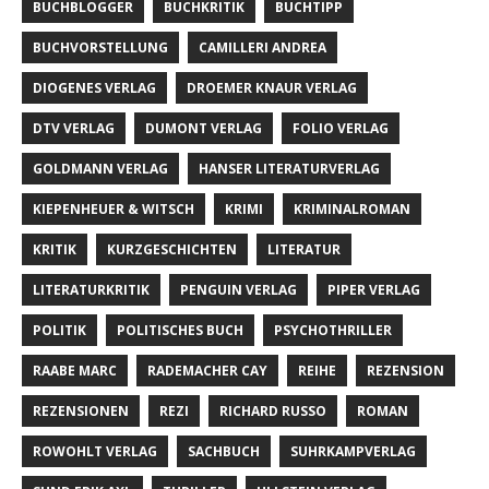
BUCHBLOGGER
BUCHKRITIK
BUCHTIPP
BUCHVORSTELLUNG
CAMILLERI ANDREA
DIOGENES VERLAG
DROEMER KNAUR VERLAG
DTV VERLAG
DUMONT VERLAG
FOLIO VERLAG
GOLDMANN VERLAG
HANSER LITERATURVERLAG
KIEPENHEUER & WITSCH
KRIMI
KRIMINALROMAN
KRITIK
KURZGESCHICHTEN
LITERATUR
LITERATURKRITIK
PENGUIN VERLAG
PIPER VERLAG
POLITIK
POLITISCHES BUCH
PSYCHOTHRILLER
RAABE MARC
RADEMACHER CAY
REIHE
REZENSION
REZENSIONEN
REZI
RICHARD RUSSO
ROMAN
ROWOHLT VERLAG
SACHBUCH
SUHRKAMPVERLAG