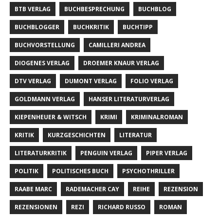
BTB VERLAG
BUCHBESPRECHUNG
BUCHBLOG
BUCHBLOGGER
BUCHKRITIK
BUCHTIPP
BUCHVORSTELLUNG
CAMILLERI ANDREA
DIOGENES VERLAG
DROEMER KNAUR VERLAG
DTV VERLAG
DUMONT VERLAG
FOLIO VERLAG
GOLDMANN VERLAG
HANSER LITERATURVERLAG
KIEPENHEUER & WITSCH
KRIMI
KRIMINALROMAN
KRITIK
KURZGESCHICHTEN
LITERATUR
LITERATURKRITIK
PENGUIN VERLAG
PIPER VERLAG
POLITIK
POLITISCHES BUCH
PSYCHOTHRILLER
RAABE MARC
RADEMACHER CAY
REIHE
REZENSION
REZENSIONEN
REZI
RICHARD RUSSO
ROMAN