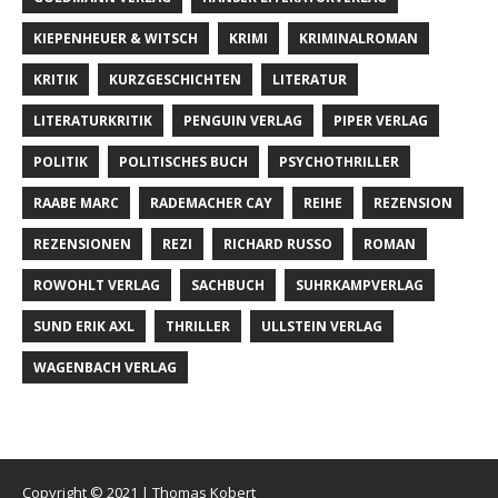
KIEPENHEUER & WITSCH
KRIMI
KRIMINALROMAN
KRITIK
KURZGESCHICHTEN
LITERATUR
LITERATURKRITIK
PENGUIN VERLAG
PIPER VERLAG
POLITIK
POLITISCHES BUCH
PSYCHOTHRILLER
RAABE MARC
RADEMACHER CAY
REIHE
REZENSION
REZENSIONEN
REZI
RICHARD RUSSO
ROMAN
ROWOHLT VERLAG
SACHBUCH
SUHRKAMPVERLAG
SUND ERIK AXL
THRILLER
ULLSTEIN VERLAG
WAGENBACH VERLAG
Copyright © 2021 | Thomas Kobert