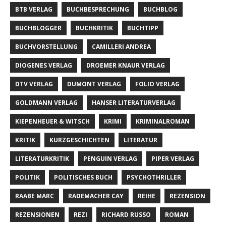
BTB VERLAG
BUCHBESPRECHUNG
BUCHBLOG
BUCHBLOGGER
BUCHKRITIK
BUCHTIPP
BUCHVORSTELLUNG
CAMILLERI ANDREA
DIOGENES VERLAG
DROEMER KNAUR VERLAG
DTV VERLAG
DUMONT VERLAG
FOLIO VERLAG
GOLDMANN VERLAG
HANSER LITERATURVERLAG
KIEPENHEUER & WITSCH
KRIMI
KRIMINALROMAN
KRITIK
KURZGESCHICHTEN
LITERATUR
LITERATURKRITIK
PENGUIN VERLAG
PIPER VERLAG
POLITIK
POLITISCHES BUCH
PSYCHOTHRILLER
RAABE MARC
RADEMACHER CAY
REIHE
REZENSION
REZENSIONEN
REZI
RICHARD RUSSO
ROMAN