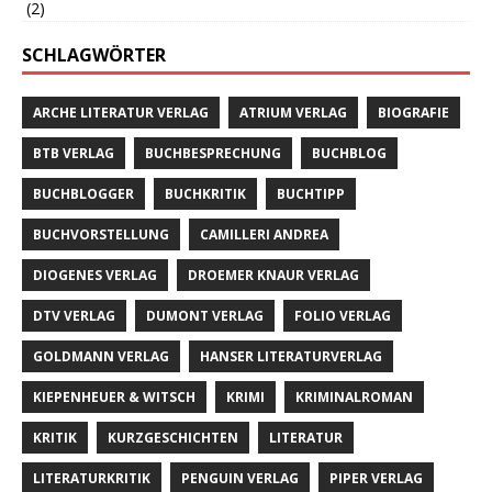
(2)
SCHLAGWÖRTER
ARCHE LITERATUR VERLAG
ATRIUM VERLAG
BIOGRAFIE
BTB VERLAG
BUCHBESPRECHUNG
BUCHBLOG
BUCHBLOGGER
BUCHKRITIK
BUCHTIPP
BUCHVORSTELLUNG
CAMILLERI ANDREA
DIOGENES VERLAG
DROEMER KNAUR VERLAG
DTV VERLAG
DUMONT VERLAG
FOLIO VERLAG
GOLDMANN VERLAG
HANSER LITERATURVERLAG
KIEPENHEUER & WITSCH
KRIMI
KRIMINALROMAN
KRITIK
KURZGESCHICHTEN
LITERATUR
LITERATURKRITIK
PENGUIN VERLAG
PIPER VERLAG