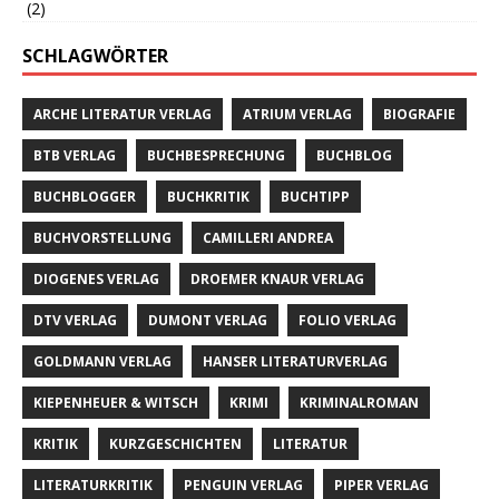
(2)
SCHLAGWÖRTER
ARCHE LITERATUR VERLAG
ATRIUM VERLAG
BIOGRAFIE
BTB VERLAG
BUCHBESPRECHUNG
BUCHBLOG
BUCHBLOGGER
BUCHKRITIK
BUCHTIPP
BUCHVORSTELLUNG
CAMILLERI ANDREA
DIOGENES VERLAG
DROEMER KNAUR VERLAG
DTV VERLAG
DUMONT VERLAG
FOLIO VERLAG
GOLDMANN VERLAG
HANSER LITERATURVERLAG
KIEPENHEUER & WITSCH
KRIMI
KRIMINALROMAN
KRITIK
KURZGESCHICHTEN
LITERATUR
LITERATURKRITIK
PENGUIN VERLAG
PIPER VERLAG