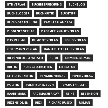
BTB VERLAG
BUCHBESPRECHUNG
BUCHBLOG
BUCHBLOGGER
BUCHKRITIK
BUCHTIPP
BUCHVORSTELLUNG
CAMILLERI ANDREA
DIOGENES VERLAG
DROEMER KNAUR VERLAG
DTV VERLAG
DUMONT VERLAG
FOLIO VERLAG
GOLDMANN VERLAG
HANSER LITERATURVERLAG
KIEPENHEUER & WITSCH
KRIMI
KRIMINALROMAN
KRITIK
KURZGESCHICHTEN
LITERATUR
LITERATURKRITIK
PENGUIN VERLAG
PIPER VERLAG
POLITIK
POLITISCHES BUCH
PSYCHOTHRILLER
RAABE MARC
RADEMACHER CAY
REIHE
REZENSION
REZENSIONEN
REZI
RICHARD RUSSO
ROMAN