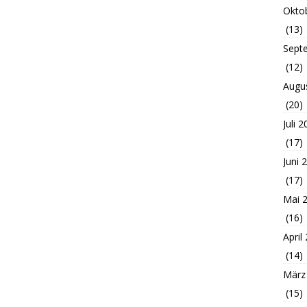
Okto
(13)
Sept
(12)
Augu
(20)
Juli 
(17)
Juni 
(17)
Mai 
(16)
April
(14)
März
(15)