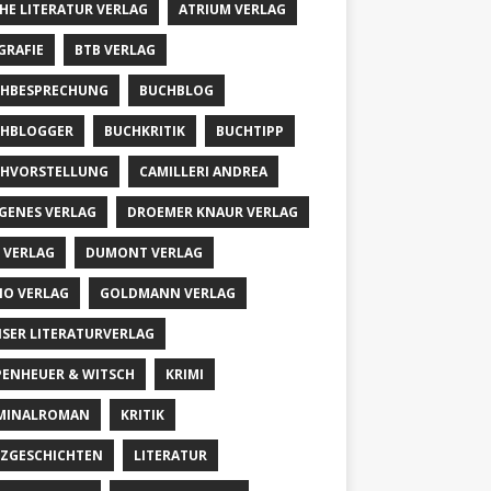
HE LITERATUR VERLAG
ATRIUM VERLAG
GRAFIE
BTB VERLAG
HBESPRECHUNG
BUCHBLOG
HBLOGGER
BUCHKRITIK
BUCHTIPP
HVORSTELLUNG
CAMILLERI ANDREA
GENES VERLAG
DROEMER KNAUR VERLAG
 VERLAG
DUMONT VERLAG
IO VERLAG
GOLDMANN VERLAG
SER LITERATURVERLAG
PENHEUER & WITSCH
KRIMI
MINALROMAN
KRITIK
ZGESCHICHTEN
LITERATUR