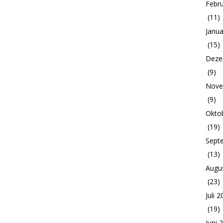
Febr
(11)
Janua
(15)
Deze
(9)
Nove
(9)
Okto
(19)
Sept
(13)
Augu
(23)
Juli 
(19)
Juni 