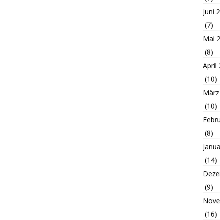
Juni 
(7)
Mai 
(8)
April
(10)
März
(10)
Febr
(8)
Janua
(14)
Deze
(9)
Nove
(16)