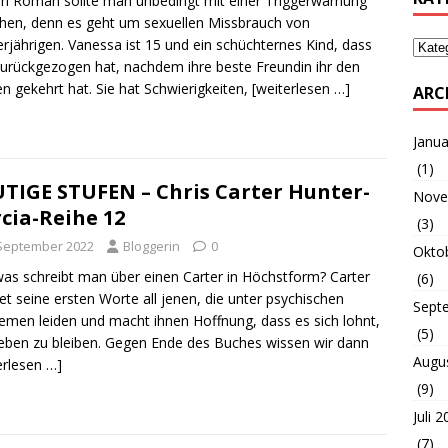
n Roman sollte man unbedingt mit einer Triggerwarnung
hen, denn es geht um sexuellen Missbrauch von
rjährigen. Vanessa ist 15 und ein schüchternes Kind, dass
zurückgezogen hat, nachdem ihre beste Freundin ihr den
n gekehrt hat. Sie hat Schwierigkeiten,
[weiterlesen …]
ARC
Janua
(1)
TIGE STUFEN – Chris Carter Hunter-
Nove
cia-Reihe 12
(3)
 September 2022
Bloggerin
0
Okto
was schreibt man über einen Carter in Höchstform? Carter
(6)
t seine ersten Worte all jenen, die unter psychischen
Sept
emen leiden und macht ihnen Hoffnung, dass es sich lohnt,
(5)
ben zu bleiben. Gegen Ende des Buches wissen wir dann
Augu
erlesen …]
(9)
Juli 
(7)