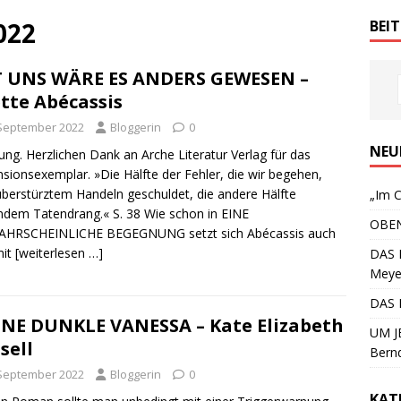
022
BEI
 UNS WÄRE ES ANDERS GEWESEN –
ette Abécassis
 September 2022
Bloggerin
0
NEU
ng. Herzlichen Dank an Arche Literatur Verlag für das
sionsexemplar. »Die Hälfte der Fehler, die wir begehen,
überstürztem Handeln geschuldet, die andere Hälfte
„Im C
ndem Tatendrang.« S. 38 Wie schon in EINE
OBEN
HRSCHEINLICHE BEGEGNUNG setzt sich Abécassis auch
mit
[weiterlesen …]
DAS 
Meye
DAS 
NE DUNKLE VANESSA – Kate Elizabeth
UM JE
sell
Bern
 September 2022
Bloggerin
0
KAT