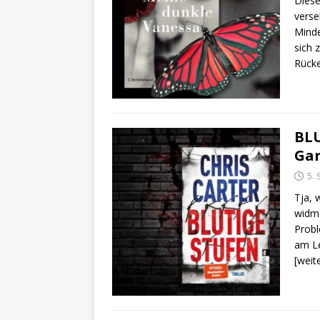
Diese
verse
Minde
sich 
Rücke
BLU
Gar
5.
Tja, 
widme
Probl
am Le
[weit