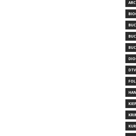
ARC
BIO
BUC
BUC
BUC
DIO
DTV
FOL
HAN
KIE
KRI
KUR