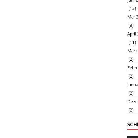
(13)
Mai 
(8)
April
(11)
März
(2)
Febr
(2)
Janua
(2)
Deze
(2)
SCH