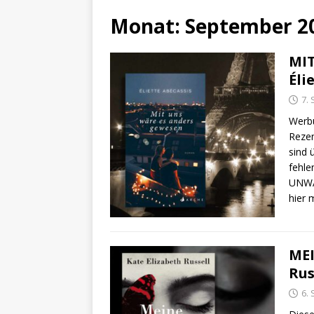
Monat:
September 2
MIT
Éli
7.
Werbu
Rezen
sind 
fehle
UNWA
hier 
MEI
Rus
6.