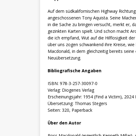
Auf dem südkalifornischen Highway Richtung 
angeschossenen Tony Aquista. Seine Machens
in die Sache zu bringen versucht, merkt er, da
gezinkten Karten spielt. Und schon macht Arc
die ich empfand, Wut auf die Hilflosigkeit de
über uns zogen schwankend ihre Kreise, wie 
Macdonald, in dem gleichzeitig bereits seine 
Neuübersetzung.
Bibliografische Angaben
ISBN: 978-3-257-30097-0
Verlag: Diogenes Verlag
Erscheinungsjahr: 1954 (Find a Victim), 202
Übersetzung: Thomas Stegers
Seiten: 320, Paperback
Über den Autor
Ross Macdonald (eigentlich Kenneth Millar), 