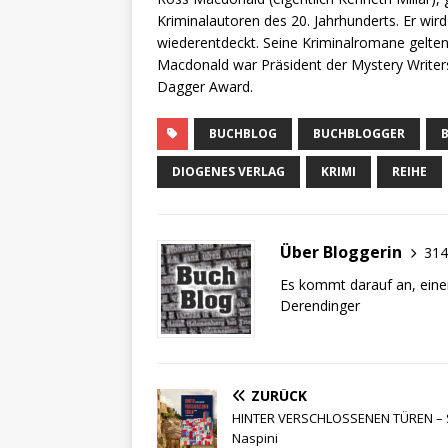
Kriminalautoren des 20. Jahrhunderts. Er wir
wiederentdeckt. Seine Kriminalromane gelten
Macdonald war Präsident der Mystery Writer
Dagger Award.
BUCHBLOG
BUCHBLOGGER
DIOGENES VERLAG
KRIMI
REIHE
Über Bloggerin
314
Es kommt darauf an, eine
Derendinger
ZURÜCK
HINTER VERSCHLOSSENEN TÜREN – 
Naspini