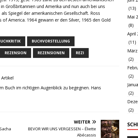
d in Großbritannien und Amerika und nun auch bei uns
(13)
 als Spiegel der amerikanischen Gesellschaft. Ross
Mai 
s of America. 1964 gewann er den Silver, 1965 den Gold
(8)
April
BUCHKRITIK
BUCHVORSTELLUNG
(11)
März
REZENSION
REZENSIONEN
REZI
(2)
Febr
(2)
 Artikel
Janua
m Buch im richtigen Augenblick zu begegnen. Hans
(2)
Deze
(2)
WEITER
SCH
Sacha
BEVOR WIR UNS VERGESSEN – Éliette
Abécassis