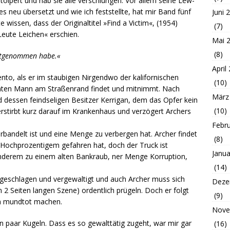
pert und hab sie alle verschlungen. Vor allem seine Lew-
s neu übersetzt und wie ich feststellte, hat mir Band fünf
Juni 
e wissen, dass der Originaltitel »Find a Victim«, (1954)
(7)
Leute Leichen« erschien.
Mai 
(8)
mitgenommen habe.«
April
nto, als er im staubigen Nirgendwo der kalifornischen
(10)
mten Mann am Straßenrand findet und mitnimmt. Nach
März
d dessen feindseligen Besitzer Kerrigan, dem das Opfer kein
(10)
erstirbt kurz darauf im Krankenhaus und verzögert Archers
Febr
erbandelt ist und eine Menge zu verbergen hat. Archer findet
(8)
 Hochprozentigem gefahren hat, doch der Truck ist
Janua
anderem zu einem alten Bankraub, ner Menge Korruption,
(14)
 geschlagen und vergewaltigt und auch Archer muss sich
Deze
ten 2 Seiten langen Szene) ordentlich prügeln. Doch er folgt
(9)
en mundtot machen.
Nove
in paar Kugeln. Dass es so gewalttätig zugeht, war mir gar
(16)