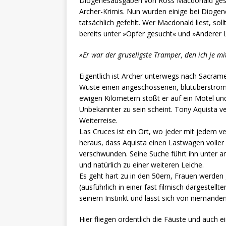
Diogenesausgaben von Ross Macdonald gestol
Archer-Krimis. Nun wurden einige bei Diogene
tatsächlich gefehlt. Wer Macdonald liest, sollt
bereits unter »Opfer gesucht« und »Anderer 
»Er war der gruseligste Tramper, den ich je 
Eigentlich ist Archer unterwegs nach Sacrame
Wüste einen angeschossenen, blutüberströ
ewigen Kilometern stößt er auf ein Motel un
Unbekannter zu sein scheint. Tony Aquista v
Weiterreise.
Las Cruces ist ein Ort, wo jeder mit jedem v
heraus, dass Aquista einen Lastwagen voller
verschwunden. Seine Suche führt ihn unter 
und natürlich zu einer weiteren Leiche.
Es geht hart zu in den 50ern, Frauen werden
(ausführlich in einer fast filmisch dargestell
seinem Instinkt und lässt sich von niemand
Hier fliegen ordentlich die Fäuste und auch e