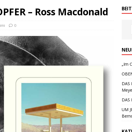
PFER – Ross Macdonald
BEI
imi
0
NEU
„Im C
OBEN
DAS 
Meye
DAS 
UM JE
Bern
KAT