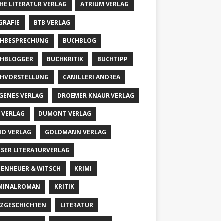
HE LITERATUR VERLAG
ATRIUM VERLAG
GRAFIE
BTB VERLAG
HBESPRECHUNG
BUCHBLOG
HBLOGGER
BUCHKRITIK
BUCHTIPP
HVORSTELLUNG
CAMILLERI ANDREA
GENES VERLAG
DROEMER KNAUR VERLAG
 VERLAG
DUMONT VERLAG
IO VERLAG
GOLDMANN VERLAG
SER LITERATURVERLAG
PENHEUER & WITSCH
KRIMI
MINALROMAN
KRITIK
ZGESCHICHTEN
LITERATUR