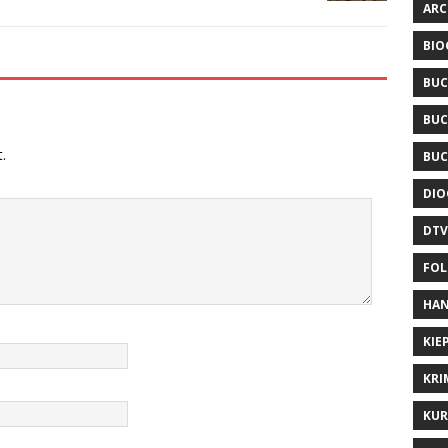
ARC
BIO
BUC
BUC
.
BUC
DIO
DTV
FOL
HAN
KIE
KRI
KUR