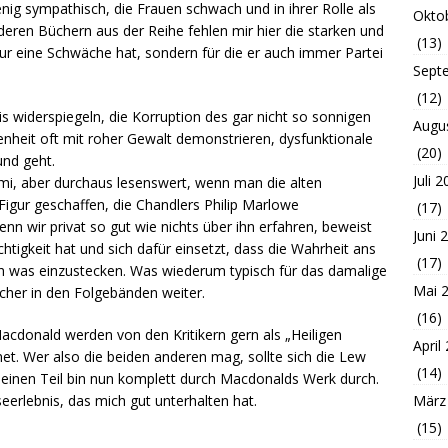
nig sympathisch, die Frauen schwach und in ihrer Rolle als
Okto
ren Büchern aus der Reihe fehlen mir hier die starken und
(13)
nur eine Schwäche hat, sondern für die er auch immer Partei
Sept
(12)
 widerspiegeln, die Korruption des gar nicht so sonnigen
Augu
enheit oft mit roher Gewalt demonstrieren, dysfunktionale
(20)
und geht.
Juli 
imi, aber durchaus lesenswert, wenn man die alten
Figur geschaffen, die Chandlers Philip Marlowe
(17)
n wir privat so gut wie nichts über ihn erfahren, beweist
Juni 
htigkeit hat und sich dafür einsetzt, dass die Wahrheit ans
(17)
ch was einzustecken. Was wiederum typisch für das damalige
Mai 
cher in den Folgebänden weiter.
(16)
donald werden von den Kritikern gern als „Heiligen
April
net. Wer also die beiden anderen mag, sollte sich die Lew
(14)
 meinen Teil bin nun komplett durch Macdonalds Werk durch.
März
eerlebnis, das mich gut unterhalten hat.
(15)