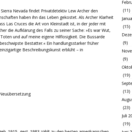
Febr
(11)
Sierra Nevada findet Privatdetektiv Lew Archer den
chaften haben ihn das Leben gekostet. Als Archer Klarheit
Janua
ss Las Cruces die Art von Kleinstadt ist, in der jeder mit
(15)
her die Aufklärung des Falls zu seiner Sache: »Es war Wut,
Deze
r Toten und auf meine eigene Hilflosigkeit. Die Bussarde
(9)
beschwipste Bestatter.« Ein handlungsstarker früher
einzigartige Beschreibungskunst erblüht – in
Nove
(9)
Okto
(19)
Sept
(13)
4 Neuübersetzung
Augu
(23)
Juli 
(19)
geb. 1915, gest. 1983 zählt zu den besten amerikanischen
Juni 