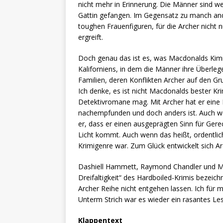
nicht mehr in Erinnerung. Die Männer sind we
Gattin gefangen. Im Gegensatz zu manch ande
toughen Frauenfiguren, für die Archer nicht 
ergreift.
Doch genau das ist es, was Macdonalds Kimis
Kaliforniens, in dem die Männer ihre Überleg
Familien, deren Konflikten Archer auf den Gr
Ich denke, es ist nicht Macdonalds bester Kr
Detektivromane mag. Mit Archer hat er eine 
nachempfunden und doch anders ist. Auch wen
er, dass er einen ausgeprägten Sinn für Gerec
Licht kommt. Auch wenn das heißt, ordentli
Krimigenre war. Zum Glück entwickelt sich Ar
Dashiell Hammett, Raymond Chandler und Mac
Dreifaltigkeit“ des Hardboiled-Krimis bezeich
Archer Reihe nicht entgehen lassen. Ich für
Unterm Strich war es wieder ein rasantes Les
Klappentext