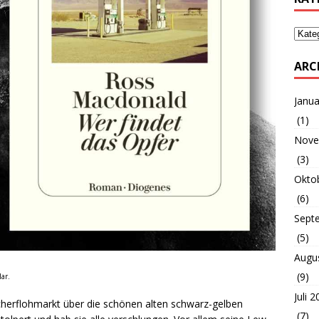
ARC
Janua
(1)
Nove
(3)
Okto
(6)
Sept
(5)
Augu
(9)
ar.
Juli 
cherflohmarkt über die schönen alten schwarz-gelben
(7)