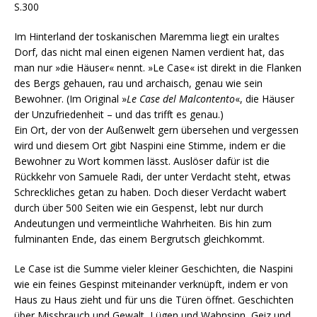
S.300
Im Hinterland der toskanischen Maremma liegt ein uraltes
Dorf, das nicht mal einen eigenen Namen verdient hat, das
man nur »die Häuser« nennt. »Le Case« ist direkt in die Flanken
des Bergs gehauen, rau und archaisch, genau wie sein
Bewohner. (Im Original »
Le Case del Malcontento
«, die Häuser
der Unzufriedenheit – und das trifft es genau.)
Ein Ort, der von der Außenwelt gern übersehen und vergessen
wird und diesem Ort gibt Naspini eine Stimme, indem er die
Bewohner zu Wort kommen lässt. Auslöser dafür ist die
Rückkehr von Samuele Radi, der unter Verdacht steht, etwas
Schreckliches getan zu haben. Doch dieser Verdacht wabert
durch über 500 Seiten wie ein Gespenst, lebt nur durch
Andeutungen und vermeintliche Wahrheiten. Bis hin zum
fulminanten Ende, das einem Bergrutsch gleichkommt.
Le Case ist die Summe vieler kleiner Geschichten, die Naspini
wie ein feines Gespinst miteinander verknüpft, indem er von
Haus zu Haus zieht und für uns die Türen öffnet. Geschichten
über Missbrauch und Gewalt, Lügen und Wahnsinn, Geiz und