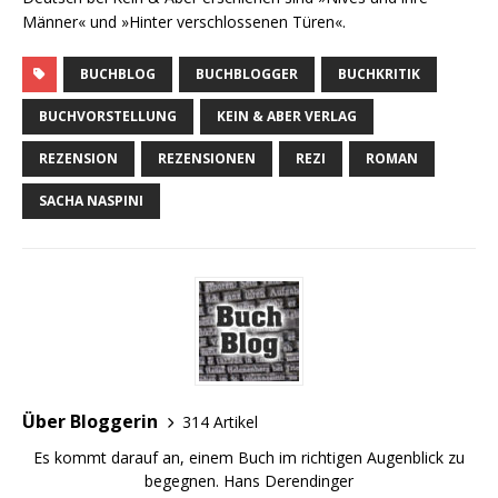
Männer« und »Hinter verschlossenen Türen«.
BUCHBLOG
BUCHBLOGGER
BUCHKRITIK
BUCHVORSTELLUNG
KEIN & ABER VERLAG
REZENSION
REZENSIONEN
REZI
ROMAN
SACHA NASPINI
Über Bloggerin
314 Artikel
Es kommt darauf an, einem Buch im richtigen Augenblick zu
begegnen. Hans Derendinger