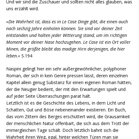
Und wir sind die Zuschauer und sollten nicht alles glauben, was
uns erzählt wird.
»Die Wahrheit ist, dass es in Le Case Dinge gibt, die einen auch
nach sechzig Jahre einholen können. Sie sind vor deiner Zeit
entstanden und halten jeder Witterung stand, um im richtigen
Moment vor deiner Nase hochzugehen. Le Case ist ein Ort voller
Minen, die größte bleibt das madige Hirn derjenigen, die hier
leben.«
S.194
Naspini gelingt hier ein sehr außergewöhnlicher, polyphoner
Roman, der sich in kein Genre pressen lässt, deren einzelnen
Kapitel allein genug Substanz für einen eigenen Roman hätten,
der die Neugier bedient, der mit den Erwartungen spielt und
auf jeder Seite Überraschungen parat hält.
Letztlich ist es die Geschichte des Lebens, in dem Licht und
Schatten, Gut und Böse nebeneinander existieren. Ein Buch,
das vom Zittern des Berges erschüttert wird, die Grausamkeit
der menschlichen Natur offenbart, die sich aus dem Trott der
immergleichen Tage schält. Doch letztlich bahnt sich die
Wahrheit ihren Weg, egal, hinter welchen Türen man sie