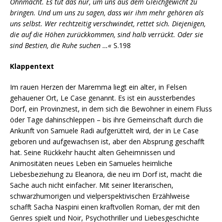
Ohnmacht. Es tut das nur, um uns aus dem Gleichgewicht zu
bringen. Und um uns zu sagen, dass wir ihm mehr gehören als
uns selbst. Wer rechtzeitig verschwindet, rettet sich. Diejenigen,
die auf die Höhen zurückkommen, sind halb verrückt. Oder sie
sind Bestien, die Ruhe suchen …«
S.198
Klappentext
Im rauen Herzen der Maremma liegt ein alter, in Felsen
gehauener Ort, Le Case genannt. Es ist ein aussterbendes
Dorf, ein Provinznest, in dem sich die Bewohner in einem Fluss
öder Tage dahinschleppen – bis ihre Gemeinschaft durch die
Ankunft von Samuele Radi aufgerüttelt wird, der in Le Case
geboren und aufgewachsen ist, aber den Absprung geschafft
hat. Seine Rückkehr haucht alten Geheimnissen und
Animositäten neues Leben ein Samueles heimliche
Liebesbeziehung zu Eleanora, die neu im Dorf ist, macht die
Sache auch nicht einfacher. Mit seiner literarischen,
schwarzhumorigen und vielperspektivischen Erzählweise
schafft Sacha Naspini einen kraftvollen Roman, der mit den
Genres spielt und Noir, Psychothriller und Liebesgeschichte