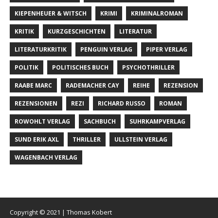
KIEPENHEUER & WITSCH
KRIMI
KRIMINALROMAN
KRITIK
KURZGESCHICHTEN
LITERATUR
LITERATURKRITIK
PENGUIN VERLAG
PIPER VERLAG
POLITIK
POLITISCHES BUCH
PSYCHOTHRILLER
RAABE MARC
RADEMACHER CAY
REIHE
REZENSION
REZENSIONEN
REZI
RICHARD RUSSO
ROMAN
ROWOHLT VERLAG
SACHBUCH
SUHRKAMPVERLAG
SUND ERIK AXL
THRILLER
ULLSTEIN VERLAG
WAGENBACH VERLAG
Copyright © 2021 | Thomas Kobert