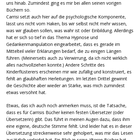
uns hinab. Zumindest ging es mir bei allen seinen vorigen
Büchern so.
Carrisi setzt auch hier auf die psychologische Komponente,
lässt uns nicht vom Haken, bis wir selbst nicht mehr wissen,
was wir glauben sollen, was wahr ist oder Einbildung. Allerdings
hat er sich so tief in das Thema Hypnose und
Gedankenmanipulation eingearbeitet, dass es gerade im
Mittelteil vieler Erklärungen bedarf, die zu einigen Längen
führen. (Meinerseits auch zu Verwirrung, da ich nicht wirklich
alles nachvollziehen konnte.) Andere Schritte des
Kinderflüsterers erscheinen mir wie zufällig und konstruiert, es
fehlt an glaubhaften Herleitungen. Im letzten Drittel gewinnt
die Geschichte aber wieder an Stärke, was mich zumindest
etwas versöhnt hat.
Etwas, das ich auch noch anmerken muss, ist die Tatsache,
dass es für Carrisis Bücher keinen festen Übersetzer (oder
Übersetzerin) gibt. Das führt in meinen Augen dazu, dass ihm
eine eigene, deutsche Stimme fehlt. Und leider hat es in dieser
Übersetzung streckenweise sehr geholpert, was mir das Lesen
zusätzlich verleidet hat. Ein Blick in seine älteren Bücher hat