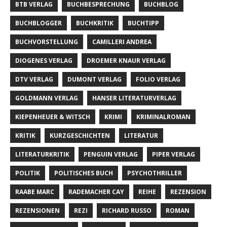
BTB VERLAG
BUCHBESPRECHUNG
BUCHBLOG
BUCHBLOGGER
BUCHKRITIK
BUCHTIPP
BUCHVORSTELLUNG
CAMILLERI ANDREA
DIOGENES VERLAG
DROEMER KNAUR VERLAG
DTV VERLAG
DUMONT VERLAG
FOLIO VERLAG
GOLDMANN VERLAG
HANSER LITERATURVERLAG
KIEPENHEUER & WITSCH
KRIMI
KRIMINALROMAN
KRITIK
KURZGESCHICHTEN
LITERATUR
LITERATURKRITIK
PENGUIN VERLAG
PIPER VERLAG
POLITIK
POLITISCHES BUCH
PSYCHOTHRILLER
RAABE MARC
RADEMACHER CAY
REIHE
REZENSION
REZENSIONEN
REZI
RICHARD RUSSO
ROMAN