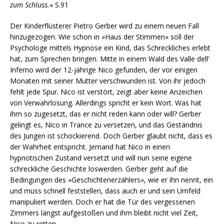
zum Schluss.
« S.91
Der Kinderflüsterer Pietro Gerber wird zu einem neuen Fall
hinzugezogen. Wie schon in »Haus der Stimmen« soll der
Psychologe mittels Hypnose ein Kind, das Schreckliches erlebt
hat, zum Sprechen bringen. Mitte in einem Wald des Valle dell’
Inferno wird der 12-jährige Nico gefunden, der vor einigen
Monaten mit seiner Mutter verschwunden ist. Von ihr jedoch
fehlt jede Spur. Nico ist verstört, zeigt aber keine Anzeichen
von Verwahrlosung. Allerdings spricht er kein Wort. Was hat
ihm so zugesetzt, das er nicht reden kann oder will? Gerber
gelingt es, Nico in Trance zu versetzen, und das Geständnis
des Jungen ist schockierend. Doch Gerber glaubt nicht, dass es
der Wahrheit entspricht. Jemand hat Nico in einen
hypnotischen Zustand versetzt und will nun seine eigene
schreckliche Geschichte loswerden. Gerber geht auf die
Bedingungen des »Geschichtenerzählers«, wie er ihn nennt, ein
und muss schnell feststellen, dass auch er und sein Umfeld
manipuliert werden. Doch er hat die Tür des vergessenen
Zimmers längst aufgestoßen und ihm bleibt nicht viel Zeit,
Nico zu retten.