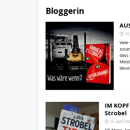
Bloggerin
AU
13.
Viele
zusa
dass 
Meist
diese
IM KOPF
Strobel
12. April 20