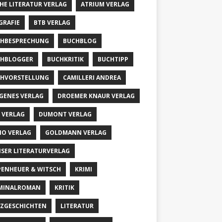
HE LITERATUR VERLAG
ATRIUM VERLAG
GRAFIE
BTB VERLAG
HBESPRECHUNG
BUCHBLOG
HBLOGGER
BUCHKRITIK
BUCHTIPP
HVORSTELLUNG
CAMILLERI ANDREA
GENES VERLAG
DROEMER KNAUR VERLAG
 VERLAG
DUMONT VERLAG
IO VERLAG
GOLDMANN VERLAG
SER LITERATURVERLAG
PENHEUER & WITSCH
KRIMI
MINALROMAN
KRITIK
ZGESCHICHTEN
LITERATUR