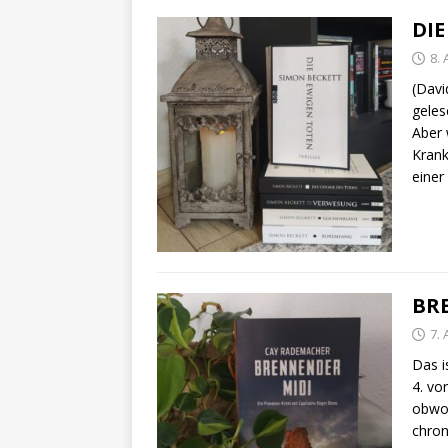
DIE
8. 
(Davi
geles
Aber 
Krank
einer
BR
7. 
Das i
4. vo
obwoh
chron