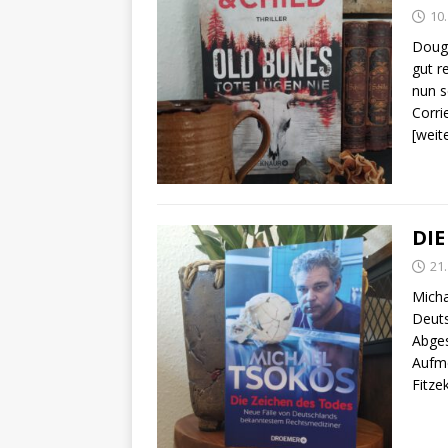
10
Dougl
gut r
nun s
Corri
[weit
DIE
21
Micha
Deuts
Abges
Aufme
Fitze