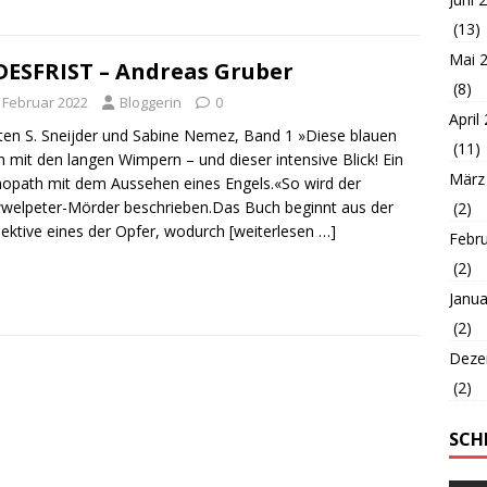
(13)
Mai 
ESFRIST – Andreas Gruber
(8)
. Februar 2022
Bloggerin
0
April
en S. Sneijder und Sabine Nemez, Band 1 »Diese blauen
(11)
 mit den langen Wimpern – und dieser intensive Blick! Ein
März
opath mit dem Aussehen eines Engels.«So wird der
welpeter-Mörder beschrieben.Das Buch beginnt aus der
(2)
ektive eines der Opfer, wodurch
[weiterlesen …]
Febr
(2)
Janua
(2)
Deze
(2)
SCH