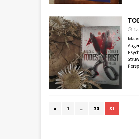
TOD
15
Maart
Augen
Psych
Struw
Persp
«
1
…
30
31