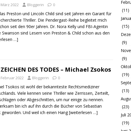
Febr
. März 2022
Bloggerin
0
(11)
as Preston und Lincoln Child sind seit Jahren ein Garant für
Janua
echerchierte Thriller. Die Pendergast-Reihe begleitet mich
(15)
chon seit den 90er Jahren. Dr. Nora Kelly und FBI-Agentin
e Swanson sind Lesern von Preston & Child schon aus den
Deze
erlesen …]
(9)
Nove
(9)
Okto
 ZEICHEN DES TODES – Michael Zsokos
(19)
. Februar 2022
Bloggerin
0
Sept
el Tsokos ist wohl der bekannteste Rechtsmediziner
(13)
chlands. Viele kennen seine Thriller wie Zerrissen, Zerteilt,
Augu
chlagen oder Abgeschnitten, um nur einige zu nennen.
rksam bin ich auf ihn durch die Bücher von Sebastian
(23)
k geworden. Und weil ich einen Hang
[weiterlesen …]
Juli 
(19)
Juni 