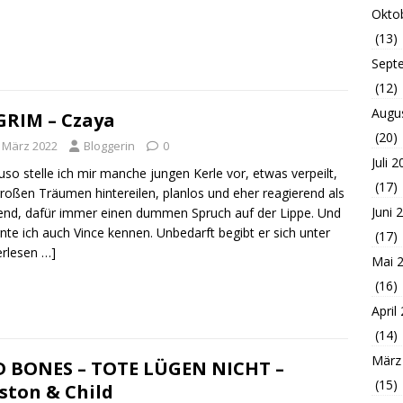
Okto
(13)
Sept
(12)
Augu
GRIM – Czaya
(20)
. März 2022
Bloggerin
0
Juli 
so stelle ich mir manche jungen Kerle vor, etwas verpeilt,
(17)
roßen Träumen hintereilen, planlos und eher reagierend als
Juni 
end, dafür immer einen dummen Spruch auf der Lippe. Und
rnte ich auch Vince kennen. Unbedarft begibt er sich unter
(17)
erlesen …]
Mai 
(16)
April
(14)
März
 BONES – TOTE LÜGEN NICHT –
(15)
ston & Child