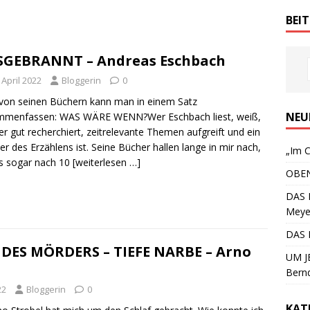
BEI
SGEBRANNT – Andreas Eschbach
 April 2022
Bloggerin
0
 von seinen Büchern kann man in einem Satz
NEU
mmenfassen: WAS WÄRE WENN?Wer Eschbach liest, weiß,
er gut recherchiert, zeitrelevante Themen aufgreift und ein
er des Erzählens ist. Seine Bücher hallen lange in mir nach,
„Im C
s sogar nach 10
[weiterlesen …]
OBEN
DAS 
Meye
DAS 
 DES MÖRDERS – TIEFE NARBE – Arno
UM JE
Bern
22
Bloggerin
0
KAT