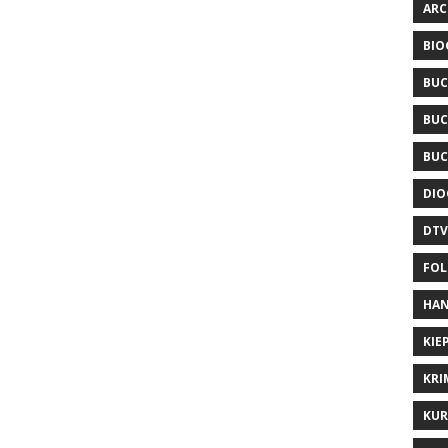
ARC
BIO
BUC
BUC
BUC
DIO
DTV
FOL
HAN
KIE
KRI
KUR