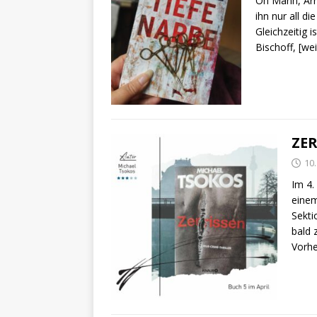
Oh Mann, Arn
ihn nur all d
Gleichzeitig 
Bischoff,
[we
ZER
10.
Im 4.
einem
Sekti
bald 
Vorhe