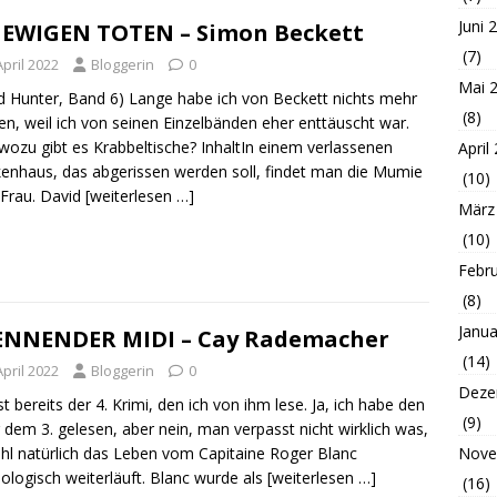
Juni 
 EWIGEN TOTEN – Simon Beckett
(7)
April 2022
Bloggerin
0
Mai 
d Hunter, Band 6) Lange habe ich von Beckett nichts mehr
(8)
en, weil ich von seinen Einzelbänden eher enttäuscht war.
wozu gibt es Krabbeltische? InhaltIn einem verlassenen
April
enhaus, das abgerissen werden soll, findet man die Mumie
(10)
 Frau. David
[weiterlesen …]
März
(10)
Febr
(8)
Janua
ENNENDER MIDI – Cay Rademacher
(14)
April 2022
Bloggerin
0
Deze
st bereits der 4. Krimi, den ich von ihm lese. Ja, ich habe den
(9)
r dem 3. gelesen, aber nein, man verpasst nicht wirklich was,
Nove
l natürlich das Leben vom Capitaine Roger Blanc
ologisch weiterläuft. Blanc wurde als
[weiterlesen …]
(16)