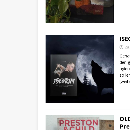
ISE
28
Genau
den g
agier
so le
[weit
OLD
Pre