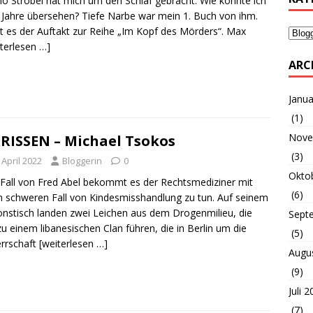
o Strobel hat mich um den Schlaf gebracht. Wie konnte ich
ie Jahre übersehen? Tiefe Narbe war mein 1. Buch von ihm.
ist es der Auftakt zur Reihe „Im Kopf des Mörders“. Max
iterlesen …]
ARC
Janua
(1)
Nove
RISSEN – Michael Tsokos
(3)
 April 2022
Bloggerin
0
Okto
 Fall von Fred Abel bekommt es der Rechtsmediziner mit
(6)
 schweren Fall von Kindesmisshandlung zu tun. Auf seinem
onstisch landen zwei Leichen aus dem Drogenmilieu, die
Sept
zu einem libanesischen Clan führen, die in Berlin um die
(5)
rrschaft
[weiterlesen …]
Augu
(9)
Juli 
(7)