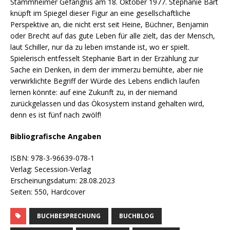
Stammheimer Gefängnis am 18. Oktober 1977. Stephanie Bart
knüpft im Spiegel dieser Figur an eine gesellschaftliche
Perspektive an, die nicht erst seit Heine, Büchner, Benjamin
oder Brecht auf das gute Leben für alle zielt, das der Mensch,
laut Schiller, nur da zu leben imstande ist, wo er spielt.
Spielerisch entfesselt Stephanie Bart in der Erzählung zur
Sache ein Denken, in dem der immerzu bemühte, aber nie
verwirklichte Begriff der Würde des Lebens endlich laufen
lernen könnte: auf eine Zukunft zu, in der niemand
zurückgelassen und das Ökosystem instand gehalten wird,
denn es ist fünf nach zwölf!
Bibliografische Angaben
ISBN: 978-3-96639-078-1
Verlag: Secession-Verlag
Erscheinungsdatum: 28.08.2023
Seiten: 550, Hardcover
BUCHBESPRECHUNG
BUCHBLOG