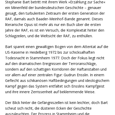
Stephanie Bart betritt mit ihrem Werk »Erzählung zur Sache«
ein Minenfeld der bundesdeutschen Geschichte – genauer
gesagt, den turbulenten Zeitraum der ersten Generation der
RAF, damals auch Baader-Meinhof-Bande genannt. Dieses
literarische Opus ist mehr als nur ein Buch über die ersten
Jahre der RAF, es ist ein Versuch, die Komplexität hinter den
Schlagzeilen, und die Weltsicht der RAF, zu enthüllen.
Bart spannt einen gewaltigen Bogen von dem Attentat auf die
US-Kaserne in Heidelberg 1972 bis zur schicksalhaften
Todesnacht in Stammheim 1977. Doch der Fokus liegt nicht
auf den dramatischen Ereignissen der Terroranschläge,
sondern auf den schattigen Korridoren der Haftanstalten und
vor allem auf einer zentralen Figur: Gudrun Ensslin. In einem
Geflecht aus schikanösen Haftbedingungen und ideologischem
Kampf gegen das System entfaltet sich Ensslins Kampfgeist
und ihre innere Zerrissenheit auf beklemmende Weise.
Der Blick hinter die Gefängniszellen ist kein leichter, doch Bart
scheut sich nicht, die düsteren Ecken der Geschichte
auszuleuchten. Der Prozess in Stammheim und die