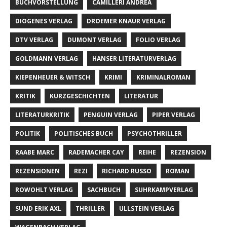
BUCHVORSTELLUNG
CAMILLERI ANDREA
DIOGENES VERLAG
DROEMER KNAUR VERLAG
DTV VERLAG
DUMONT VERLAG
FOLIO VERLAG
GOLDMANN VERLAG
HANSER LITERATURVERLAG
KIEPENHEUER & WITSCH
KRIMI
KRIMINALROMAN
KRITIK
KURZGESCHICHTEN
LITERATUR
LITERATURKRITIK
PENGUIN VERLAG
PIPER VERLAG
POLITIK
POLITISCHES BUCH
PSYCHOTHRILLER
RAABE MARC
RADEMACHER CAY
REIHE
REZENSION
REZENSIONEN
REZI
RICHARD RUSSO
ROMAN
ROWOHLT VERLAG
SACHBUCH
SUHRKAMPVERLAG
SUND ERIK AXL
THRILLER
ULLSTEIN VERLAG