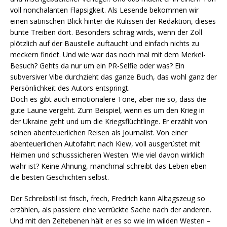
voll nonchalanten Flapsigkeit. Als Lesende bekommen wir
einen satirischen Blick hinter die Kulissen der Redaktion, dieses
bunte Treiben dort. Besonders schräg wirds, wenn der Zoll
plötzlich auf der Baustelle auftaucht und einfach nichts zu
meckern findet. Und wie war das noch mal mit dem Merkel-
Besuch? Gehts da nur um ein PR-Selfie oder was? Ein
subversiver Vibe durchzieht das ganze Buch, das wohl ganz der
Persönlichkeit des Autors entspringt.
Doch es gibt auch emotionalere Töne, aber nie so, dass die
gute Laune vergeht. Zum Beispiel, wenn es um den Krieg in
der Ukraine geht und um die Kriegsflüchtlinge. Er erzählt von
seinen abenteuerlichen Reisen als Journalist. Von einer
abenteuerlichen Autofahrt nach Kiew, voll ausgerüstet mit
Helmen und schusssicheren Westen. Wie viel davon wirklich
wahr ist? Keine Ahnung, manchmal schreibt das Leben eben
die besten Geschichten selbst.
Der Schreibstil ist frisch, frech, Fredrich kann Alltagszeug so
erzählen, als passiere eine verrückte Sache nach der anderen.
Und mit den Zeitebenen hält er es so wie im wilden Westen –