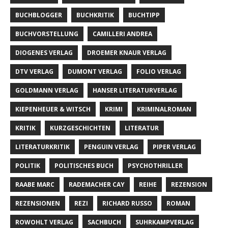
BUCHBLOGGER
BUCHKRITIK
BUCHTIPP
BUCHVORSTELLUNG
CAMILLERI ANDREA
DIOGENES VERLAG
DROEMER KNAUR VERLAG
DTV VERLAG
DUMONT VERLAG
FOLIO VERLAG
GOLDMANN VERLAG
HANSER LITERATURVERLAG
KIEPENHEUER & WITSCH
KRIMI
KRIMINALROMAN
KRITIK
KURZGESCHICHTEN
LITERATUR
LITERATURKRITIK
PENGUIN VERLAG
PIPER VERLAG
POLITIK
POLITISCHES BUCH
PSYCHOTHRILLER
RAABE MARC
RADEMACHER CAY
REIHE
REZENSION
REZENSIONEN
REZI
RICHARD RUSSO
ROMAN
ROWOHLT VERLAG
SACHBUCH
SUHRKAMPVERLAG