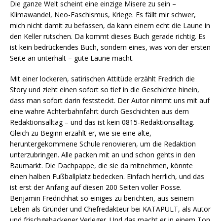
Die ganze Welt scheint eine einzige Misere zu sein –
Klimawandel, Neo-Faschismus, Kriege. Es fällt mir schwer,
mich nicht damit zu befassen, da kann einem echt die Laune in
den Keller rutschen. Da kommt dieses Buch gerade richtig. Es
ist kein bedrückendes Buch, sondern eines, was von der ersten
Seite an unterhält – gute Laune macht.
Mit einer lockeren, satirischen Attitüde erzählt Fredrich die
Story und zieht einen sofort so tief in die Geschichte hinein,
dass man sofort darin feststeckt. Der Autor nimmt uns mit auf
eine wahre Achterbahnfahrt durch Geschichten aus dem
Redaktionsalltag – und das ist kein 0815-Redaktionsalltag.
Gleich zu Beginn erzählt er, wie sie eine alte,
heruntergekommene Schule renovieren, um die Redaktion
unterzubringen. Alle packen mit an und schon gehts in den
Baumarkt. Die Dachpappe, die sie da mitnehmen, könnte
einen halben Fußballplatz bedecken. Einfach herrlich, und das
ist erst der Anfang auf diesen 200 Seiten voller Posse.
Benjamin Fredrichhat so einiges zu berichten, aus seinem
Leben als Gründer und Chefredakteur bei KATAPULT, als Autor
und frischgebackener Verleger. Und das macht er in einem Ton