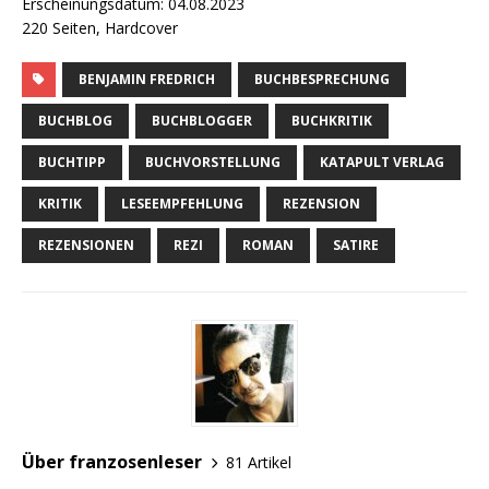
Erscheinungsdatum: 04.08.2023
220 Seiten, Hardcover
BENJAMIN FREDRICH
BUCHBESPRECHUNG
BUCHBLOG
BUCHBLOGGER
BUCHKRITIK
BUCHTIPP
BUCHVORSTELLUNG
KATAPULT VERLAG
KRITIK
LESEEMPFEHLUNG
REZENSION
REZENSIONEN
REZI
ROMAN
SATIRE
Über franzosenleser
81 Artikel