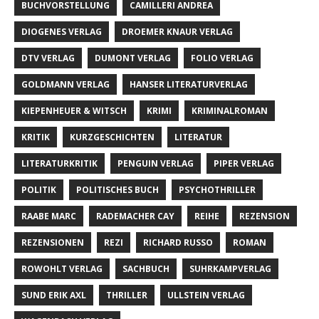
BUCHVORSTELLUNG
CAMILLERI ANDREA
DIOGENES VERLAG
DROEMER KNAUR VERLAG
DTV VERLAG
DUMONT VERLAG
FOLIO VERLAG
GOLDMANN VERLAG
HANSER LITERATURVERLAG
KIEPENHEUER & WITSCH
KRIMI
KRIMINALROMAN
KRITIK
KURZGESCHICHTEN
LITERATUR
LITERATURKRITIK
PENGUIN VERLAG
PIPER VERLAG
POLITIK
POLITISCHES BUCH
PSYCHOTHRILLER
RAABE MARC
RADEMACHER CAY
REIHE
REZENSION
REZENSIONEN
REZI
RICHARD RUSSO
ROMAN
ROWOHLT VERLAG
SACHBUCH
SUHRKAMPVERLAG
SUND ERIK AXL
THRILLER
ULLSTEIN VERLAG