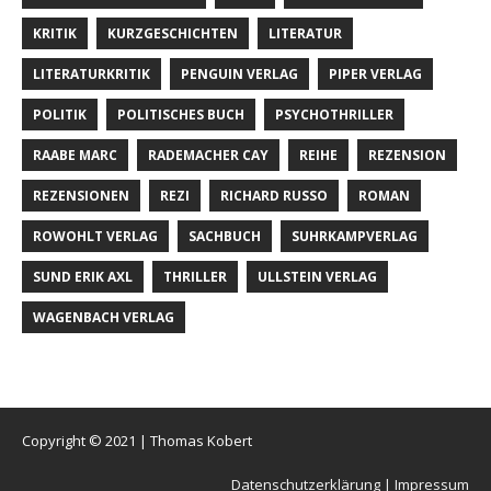
KRITIK
KURZGESCHICHTEN
LITERATUR
LITERATURKRITIK
PENGUIN VERLAG
PIPER VERLAG
POLITIK
POLITISCHES BUCH
PSYCHOTHRILLER
RAABE MARC
RADEMACHER CAY
REIHE
REZENSION
REZENSIONEN
REZI
RICHARD RUSSO
ROMAN
ROWOHLT VERLAG
SACHBUCH
SUHRKAMPVERLAG
SUND ERIK AXL
THRILLER
ULLSTEIN VERLAG
WAGENBACH VERLAG
Copyright © 2021 | Thomas Kobert
Datenschutzerklärung |
Impressum