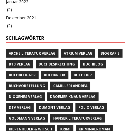
Januar 2022
(2)
Dezember 2021
(2)
SCHLAGWÖRTER
ARCHE LITERATUR VERLAG
ATRIUM VERLAG
BIOGRAFIE
BTB VERLAG
BUCHBESPRECHUNG
BUCHBLOG
BUCHBLOGGER
BUCHKRITIK
BUCHTIPP
BUCHVORSTELLUNG
CAMILLERI ANDREA
DIOGENES VERLAG
DROEMER KNAUR VERLAG
DTV VERLAG
DUMONT VERLAG
FOLIO VERLAG
GOLDMANN VERLAG
HANSER LITERATURVERLAG
KIEPENHEUER & WITSCH
KRIMI
KRIMINALROMAN