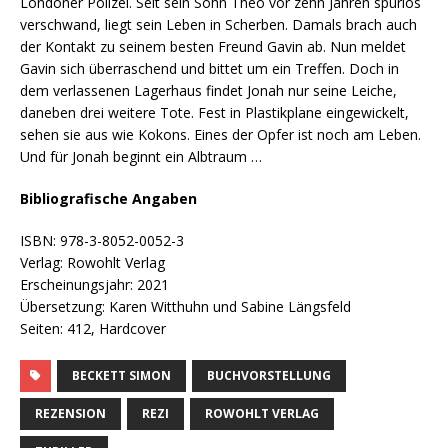
Londoner Polizei. Seit sein Sohn Theo vor zehn Jahren spurlos
verschwand, liegt sein Leben in Scherben. Damals brach auch
der Kontakt zu seinem besten Freund Gavin ab. Nun meldet
Gavin sich überraschend und bittet um ein Treffen. Doch in
dem verlassenen Lagerhaus findet Jonah nur seine Leiche,
daneben drei weitere Tote. Fest in Plastikplane eingewickelt,
sehen sie aus wie Kokons. Eines der Opfer ist noch am Leben.
Und für Jonah beginnt ein Albtraum …
Bibliografische Angaben
ISBN: 978-3-8052-0052-3
Verlag: Rowohlt Verlag
Erscheinungsjahr: 2021
Übersetzung: Karen Witthuhn und Sabine Längsfeld
Seiten: 412, Hardcover
BECKETT SIMON
BUCHVORSTELLUNG
REZENSION
REZI
ROWOHLT VERLAG