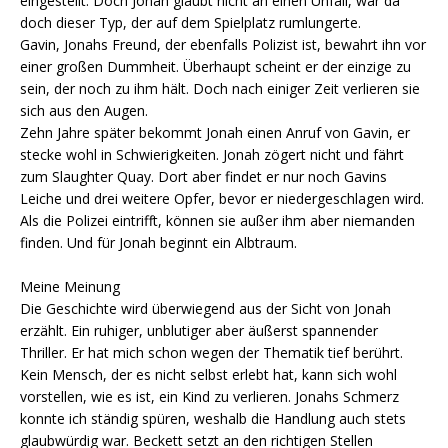
eingestellt. Doch Jonah glaubt nicht an einen Unfall, war da
doch dieser Typ, der auf dem Spielplatz rumlungerte.
Gavin, Jonahs Freund, der ebenfalls Polizist ist, bewahrt ihn vor
einer großen Dummheit. Überhaupt scheint er der einzige zu
sein, der noch zu ihm hält. Doch nach einiger Zeit verlieren sie
sich aus den Augen.
Zehn Jahre später bekommt Jonah einen Anruf von Gavin, er
stecke wohl in Schwierigkeiten. Jonah zögert nicht und fährt
zum Slaughter Quay. Dort aber findet er nur noch Gavins
Leiche und drei weitere Opfer, bevor er niedergeschlagen wird.
Als die Polizei eintrifft, können sie außer ihm aber niemanden
finden. Und für Jonah beginnt ein Albtraum.
Meine Meinung
Die Geschichte wird überwiegend aus der Sicht von Jonah
erzählt. Ein ruhiger, unblutiger aber äußerst spannender
Thriller. Er hat mich schon wegen der Thematik tief berührt.
Kein Mensch, der es nicht selbst erlebt hat, kann sich wohl
vorstellen, wie es ist, ein Kind zu verlieren. Jonahs Schmerz
konnte ich ständig spüren, weshalb die Handlung auch stets
glaubwürdig war. Beckett setzt an den richtigen Stellen