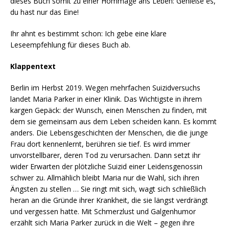
dieses Buch somit zu einer Hommage ans Leben: Genieße es,
du hast nur das Eine!
Ihr ahnt es bestimmt schon: Ich gebe eine klare
Leseempfehlung für dieses Buch ab.
Klappentext
Berlin im Herbst 2019. Wegen mehrfachen Suizidversuchs
landet Maria Parker in einer Klinik. Das Wichtigste in ihrem
kargen Gepäck: der Wunsch, einen Menschen zu finden, mit
dem sie gemeinsam aus dem Leben scheiden kann. Es kommt
anders. Die Lebensgeschichten der Menschen, die die junge
Frau dort kennenlernt, berühren sie tief. Es wird immer
unvorstellbarer, deren Tod zu verursachen. Dann setzt ihr
wider Erwarten der plötzliche Suizid einer Leidensgenossin
schwer zu. Allmählich bleibt Maria nur die Wahl, sich ihren
Ängsten zu stellen … Sie ringt mit sich, wagt sich schließlich
heran an die Gründe ihrer Krankheit, die sie längst verdrängt
und vergessen hatte. Mit Schmerzlust und Galgenhumor
erzählt sich Maria Parker zurück in die Welt – gegen ihre