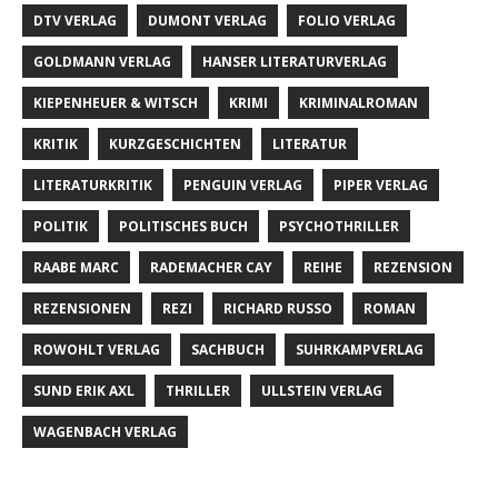
DTV VERLAG
DUMONT VERLAG
FOLIO VERLAG
GOLDMANN VERLAG
HANSER LITERATURVERLAG
KIEPENHEUER & WITSCH
KRIMI
KRIMINALROMAN
KRITIK
KURZGESCHICHTEN
LITERATUR
LITERATURKRITIK
PENGUIN VERLAG
PIPER VERLAG
POLITIK
POLITISCHES BUCH
PSYCHOTHRILLER
RAABE MARC
RADEMACHER CAY
REIHE
REZENSION
REZENSIONEN
REZI
RICHARD RUSSO
ROMAN
ROWOHLT VERLAG
SACHBUCH
SUHRKAMPVERLAG
SUND ERIK AXL
THRILLER
ULLSTEIN VERLAG
WAGENBACH VERLAG