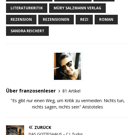
LITERATURKRITIK
MÜRY SALZMANN VERLAG
REZENSION
REZENSIONEN
REZI
ROMAN
SANDRA REICHERT
Über franzosenleser
81 Artikel
"Es gibt nur einen Weg, um Kritik zu vermeiden: Nichts tun,
nichts sagen, nichts sein" Aristoteles
ZURÜCK
DAS GOTTESHAUS – C.J. Tudor