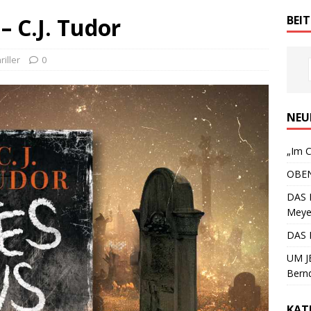
 C.J. Tudor
BEI
riller
0
NEU
„Im C
OBEN
DAS 
Meye
DAS 
UM JE
Bern
KAT