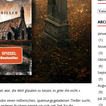
ARC
Janua
(1)
Nove
(3)
Okto
(6)
Sept
(5)
Augu
at, war, die Welt glauben zu lassen, es gebe ihn nicht.
«
(9)
Juli 
udor einen reißerischen, spannungsgeladenen Thriller sucht,
(7)
 anderen Büchern nimmt sie sich viel Zeit für die