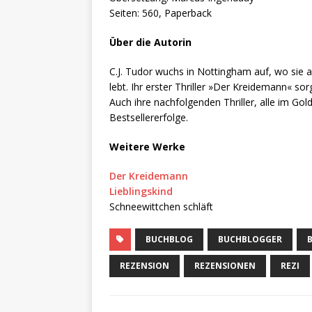
Seiten: 560, Paperback
Über die Autorin
C.J. Tudor wuchs in Nottingham auf, wo sie 
lebt. Ihr erster Thriller »Der Kreidemann« so
Auch ihre nachfolgenden Thriller, alle im G
Bestsellererfolge.
Weitere Werke
Der Kreidemann
Lieblingskind
Schneewittchen schläft
BUCHBLOG
BUCHBLOGGER
REZENSION
REZENSIONEN
REZI