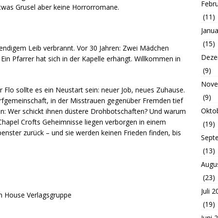
Febr
 etwas Grusel aber keine Horrorromane.
(11)
Janua
(15)
bendigem Leib verbrannt. Vor 30 Jahren: Zwei Mädchen
Deze
in Pfarrer hat sich in der Kapelle erhängt. Willkommen in
(9)
Nove
r Flo sollte es ein Neustart sein: neuer Job, neues Zuhause.
(9)
rfgemeinschaft, in der Misstrauen gegenüber Fremden tief
Okto
agen: Wer schickt ihnen düstere Drohbotschaften? Und warum
hapel Crofts Geheimnisse liegen verborgen in einem
(19)
enster zurück – und sie werden keinen Frieden finden, bis
Sept
(13)
Augu
(23)
Juli 
m House Verlagsgruppe
(19)
Juni 