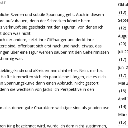
st?
Okto
(13)
iche Szenen und subtile Spannung geht. Auch in diesem
Sept
häre aufzubauen, denn der Schrecken könnte beim
s verknüpft sie geschickt mit den Figuren, von denen ich
(12)
t doch was nicht.
Augu
h der andere, setzt ihre Cliffhanger und deckt ihre
(20)
tere sind, offenbart sich erst nach und nach, etwas, das
Juli 
lungen über eine Figur werden sauber mit den Geheimnissen
stimmig war.
(17)
Juni 
ieblingskind« und »Kreidemann« hinterher. Nein, mir hat
(17)
Hälfte tummelten sich ein paar kleine Längen, die es nicht
Mai 
gen Spannungskurve dann einen Abbruch. Nicht gestört
denn die wechseln von Jacks Ich-Perspektive in den
(16)
April
(14)
alle, denen gute Charaktere wichtiger sind als gnadenlose
März
(15)
hen King bezeichnet wird, würde ich dem nicht zustimmen,