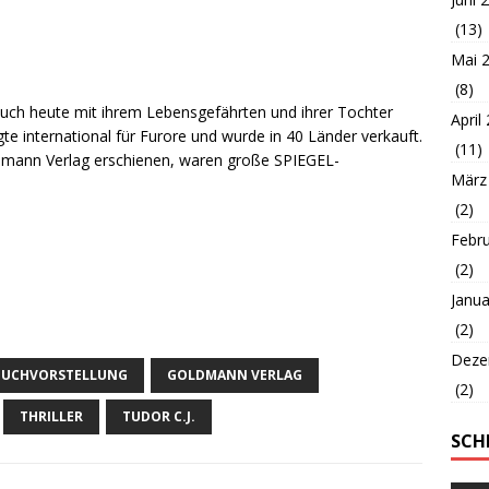
(13)
Mai 
(8)
auch heute mit ihrem Lebensgefährten und ihrer Tochter
April
rgte international für Furore und wurde in 40 Länder verkauft.
(11)
oldmann Verlag erschienen, waren große SPIEGEL-
März
(2)
Febr
(2)
Janua
(2)
Deze
BUCHVORSTELLUNG
GOLDMANN VERLAG
(2)
THRILLER
TUDOR C.J.
SCH