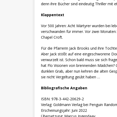
denn ihre Bücher sind eindeutig Thriller mit
Klappentext
Vor 500 Jahren: Acht Märtyrer wurden bei le
verschwanden für immer. Vor zwei Monaten: E
Chapel Croft.
Für die Pfarrerin Jack Brooks und ihre Tochte
Aber Jack stößt auf eine eingeschworene Do
verwurzelt ist. Schon bald muss sie sich fr
hat Flo Visionen von brennenden Mädchen? C
dunklen Grab, aber nun kehren die alten Gesp
sie nicht Vergeltung geübt haben …
Bibliografische Angaben
ISBN: 978-3-442-20629-2
Verlag: Goldmann Verlag bei Penguin Rando
Erscheinungsjahr: Juni 2022
Übersetzung: Marcus Ingendaay