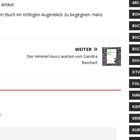
ARC
 Artikel
BIO
m Buch im richtigen Augenblick zu begegnen. Hans
BUC
BUC
BUC
WEITER
Der Himmel muss warten von Sandra
DIO
Reichert
DTV
FOL
HAN
KIE
.
KRI
KUR