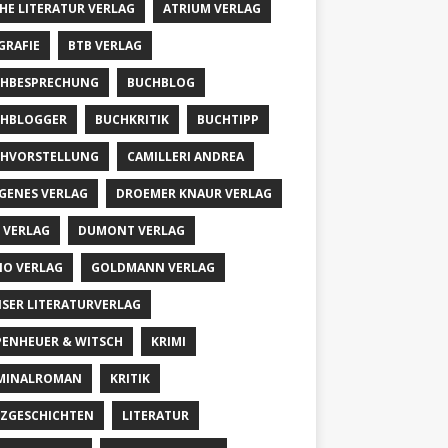
HE LITERATUR VERLAG
ATRIUM VERLAG
GRAFIE
BTB VERLAG
HBESPRECHUNG
BUCHBLOG
HBLOGGER
BUCHKRITIK
BUCHTIPP
HVORSTELLUNG
CAMILLERI ANDREA
GENES VERLAG
DROEMER KNAUR VERLAG
 VERLAG
DUMONT VERLAG
IO VERLAG
GOLDMANN VERLAG
SER LITERATURVERLAG
PENHEUER & WITSCH
KRIMI
MINALROMAN
KRITIK
ZGESCHICHTEN
LITERATUR