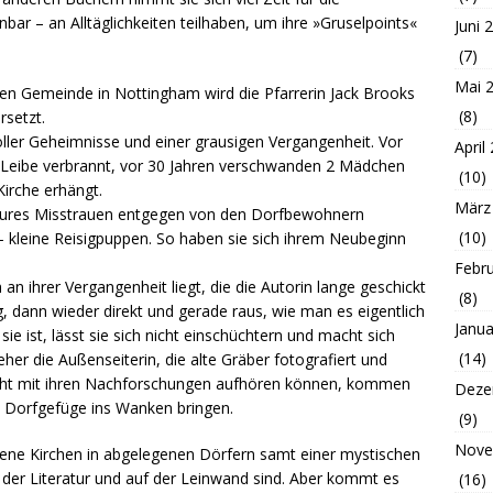
nbar – an Alltäglichkeiten teilhaben, um ihre »Gruselpoints«
Juni 
(7)
Mai 
lten Gemeinde in Nottingham wird die Pfarrerin Jack Brooks
(8)
rsetzt.
oller Geheimnisse und einer grausigen Vergangenheit. Vor
April
 Leibe verbrannt, vor 30 Jahren verschwanden 2 Mädchen
(10)
 Kirche erhängt.
März
 pures Misstrauen entgegen von den Dorfbewohnern
(10)
 kleine Reisigpuppen. So haben sie sich ihrem Neubeginn
Febr
 an ihrer Vergangenheit liegt, die die Autorin lange geschickt
(8)
, dann wieder direkt und gerade raus, wie man es eigentlich
Janua
sie ist, lässt sie sich nicht einschüchtern und macht sich
(14)
eher die Außenseiterin, die alte Gräber fotografiert und
icht mit ihren Nachforschungen aufhören können, kommen
Deze
e Dorfgefüge ins Wanken bringen.
(9)
Nove
e Kirchen in abgelegenen Dörfern samt einer mystischen
 der Literatur und auf der Leinwand sind. Aber kommt es
(16)