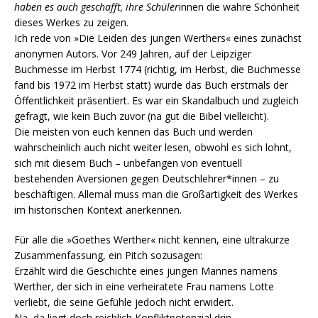
haben es auch geschafft, ihre Schüler
innen die wahre Schönheit
dieses Werkes zu zeigen.
Ich rede von »Die Leiden des jungen Werthers« eines zunächst
anonymen Autors. Vor 249 Jahren, auf der Leipziger
Buchmesse im Herbst 1774 (richtig, im Herbst, die Buchmesse
fand bis 1972 im Herbst statt) wurde das Buch erstmals der
Öffentlichkeit präsentiert. Es war ein Skandalbuch und zugleich
gefragt, wie kein Buch zuvor (na gut die Bibel vielleicht).
Die meisten von euch kennen das Buch und werden
wahrscheinlich auch nicht weiter lesen, obwohl es sich lohnt,
sich mit diesem Buch – unbefangen von eventuell
bestehenden Aversionen gegen Deutschlehrer*innen – zu
beschäftigen. Allemal muss man die Großartigkeit des Werkes
im historischen Kontext anerkennen.
Für alle die »Goethes Werther« nicht kennen, eine ultrakurze
Zusammenfassung, ein Pitch sozusagen:
Erzählt wird die Geschichte eines jungen Mannes namens
Werther, der sich in eine verheiratete Frau namens Lotte
verliebt, die seine Gefühle jedoch nicht erwidert.
Na, da liegt doch reichlich Konfliktpotenzial drin.