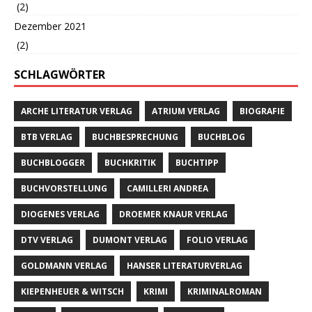
(2)
Dezember 2021
(2)
SCHLAGWÖRTER
ARCHE LITERATUR VERLAG
ATRIUM VERLAG
BIOGRAFIE
BTB VERLAG
BUCHBESPRECHUNG
BUCHBLOG
BUCHBLOGGER
BUCHKRITIK
BUCHTIPP
BUCHVORSTELLUNG
CAMILLERI ANDREA
DIOGENES VERLAG
DROEMER KNAUR VERLAG
DTV VERLAG
DUMONT VERLAG
FOLIO VERLAG
GOLDMANN VERLAG
HANSER LITERATURVERLAG
KIEPENHEUER & WITSCH
KRIMI
KRIMINALROMAN