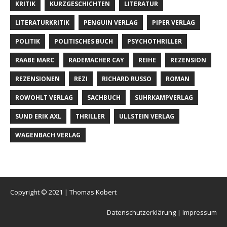
KRITIK
KURZGESCHICHTEN
LITERATUR
LITERATURKRITIK
PENGUIN VERLAG
PIPER VERLAG
POLITIK
POLITISCHES BUCH
PSYCHOTHRILLER
RAABE MARC
RADEMACHER CAY
REIHE
REZENSION
REZENSIONEN
REZI
RICHARD RUSSO
ROMAN
ROWOHLT VERLAG
SACHBUCH
SUHRKAMPVERLAG
SUND ERIK AXL
THRILLER
ULLSTEIN VERLAG
WAGENBACH VERLAG
Copyright © 2021 | Thomas Kobert
Datenschutzerklärung |
Impressum