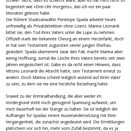
schwer. Nicht, dass es schlecht wäre, aber es hat mich nicht so
begeistert wie »Drei Uhr morgens«, das ich vor ein paar
Monaten gelesen habe.
Die frühere Staatsanwältin Penelope Spada arbeitet heute
unfreiwillig als Privatdetektivin ohne Lizenz. Marina Leonardi
bittet sie, den Tod ihres Vaters unter die Lupe zu nehmen.
Offiziell starb der bekannte Chirurg an einem Herzinfarkt, doch
er hat sein Testament zugunsten seiner jungen Ehefrau
geändert. Spada übernimmt zwar den Fall, macht Marina aber
wenig Hoffnung, zumal die Leiche ihres Vaters bereits seit zwei
Jahren eingeäschert ist. Gäbe es da nicht einen Hinweis, dass
Vittorio Leonardi die Absicht hatte, sein Testament erneut zu
ändern. Doch Marina scheint lediglich wütend auf ihren Vater
zu sein, zu dem sie nie eine herzliche Beziehung hatte.
Soweit zu der Kriminalhandlung, die aber weder im
Vordergrund steht noch genügend Spannung aufweist, um
mich dauerhaft bei der Stange zu halten. Sie ist lediglich der
Aufhänger für Spadas innere Auseinandersetzung mit ihrer
Vergangenheit, die zunächst angedeutet wird. Die Ermittlungen
plätschern vor sich hin, mehr vom Zufall bestimmt, da es ja