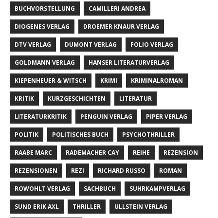
BUCHVORSTELLUNG
CAMILLERI ANDREA
DIOGENES VERLAG
DROEMER KNAUR VERLAG
DTV VERLAG
DUMONT VERLAG
FOLIO VERLAG
GOLDMANN VERLAG
HANSER LITERATURVERLAG
KIEPENHEUER & WITSCH
KRIMI
KRIMINALROMAN
KRITIK
KURZGESCHICHTEN
LITERATUR
LITERATURKRITIK
PENGUIN VERLAG
PIPER VERLAG
POLITIK
POLITISCHES BUCH
PSYCHOTHRILLER
RAABE MARC
RADEMACHER CAY
REIHE
REZENSION
REZENSIONEN
REZI
RICHARD RUSSO
ROMAN
ROWOHLT VERLAG
SACHBUCH
SUHRKAMPVERLAG
SUND ERIK AXL
THRILLER
ULLSTEIN VERLAG