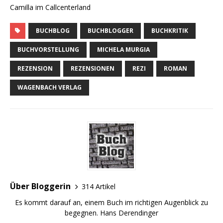
Camilla im Callcenterland
BUCHBLOG
BUCHBLOGGER
BUCHKRITIK
BUCHVORSTELLUNG
MICHELA MURGIA
REZENSION
REZENSIONEN
REZI
ROMAN
WAGENBACH VERLAG
Über Bloggerin
314 Artikel
Es kommt darauf an, einem Buch im richtigen Augenblick zu
begegnen. Hans Derendinger