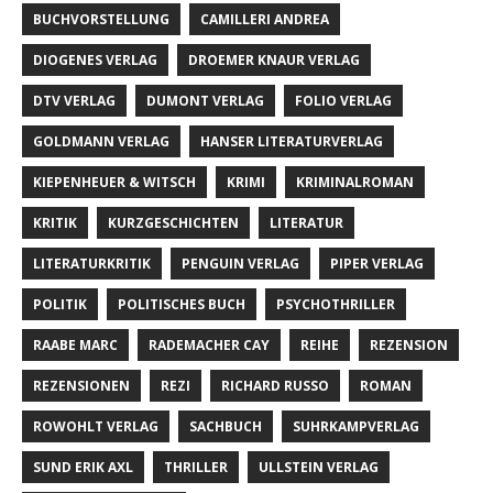
BUCHVORSTELLUNG
CAMILLERI ANDREA
DIOGENES VERLAG
DROEMER KNAUR VERLAG
DTV VERLAG
DUMONT VERLAG
FOLIO VERLAG
GOLDMANN VERLAG
HANSER LITERATURVERLAG
KIEPENHEUER & WITSCH
KRIMI
KRIMINALROMAN
KRITIK
KURZGESCHICHTEN
LITERATUR
LITERATURKRITIK
PENGUIN VERLAG
PIPER VERLAG
POLITIK
POLITISCHES BUCH
PSYCHOTHRILLER
RAABE MARC
RADEMACHER CAY
REIHE
REZENSION
REZENSIONEN
REZI
RICHARD RUSSO
ROMAN
ROWOHLT VERLAG
SACHBUCH
SUHRKAMPVERLAG
SUND ERIK AXL
THRILLER
ULLSTEIN VERLAG