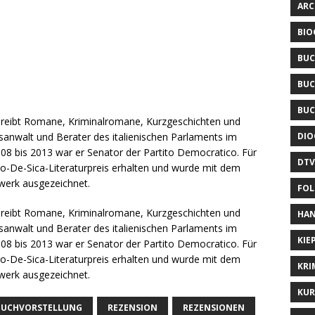
ARC
BIO
BUC
BUC
BUC
schreibt Romane, Kriminalromane, Kurzgeschichten und
DIO
atsanwalt und Berater des italienischen Parlaments im
2008 bis 2013 war er Senator der Partito Democratico. Für
DTV
io-De-Sica-Literaturpreis erhalten und wurde mit dem
swerk ausgezeichnet.
FOL
schreibt Romane, Kriminalromane, Kurzgeschichten und
HAN
atsanwalt und Berater des italienischen Parlaments im
KIE
2008 bis 2013 war er Senator der Partito Democratico. Für
io-De-Sica-Literaturpreis erhalten und wurde mit dem
KRI
swerk ausgezeichnet.
KUR
BUCHVORSTELLUNG
REZENSION
REZENSIONEN