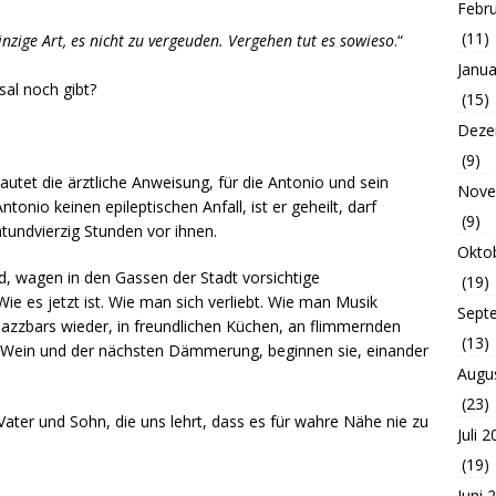
Febr
(11)
nzige Art, es nicht zu vergeuden. Vergehen tut es sowieso
.“
Janua
sal noch gibt?
(15)
Deze
(9)
utet die ärztliche Anweisung, für die Antonio und sein
Nove
onio keinen epileptischen Anfall, ist er geheilt, darf
(9)
tundvierzig Stunden vor ihnen.
Okto
d, wagen in den Gassen der Stadt vorsichtige
(19)
ie es jetzt ist. Wie man sich verliebt. Wie man Musik
Sept
 Jazzbars wieder, in freundlichen Küchen, an flimmernden
(13)
 Wein und der nächsten Dämmerung, beginnen sie, einander
Augu
(23)
ter und Sohn, die uns lehrt, dass es für wahre Nähe nie zu
Juli 
(19)
Juni 