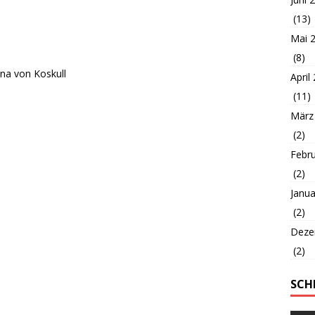
(13)
Mai 
(8)
na von Koskull
April
(11)
März
(2)
Febr
(2)
Janua
(2)
Deze
(2)
SCH