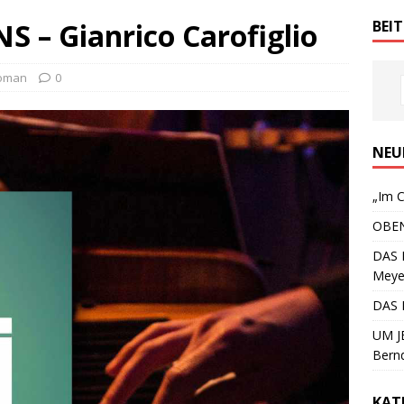
– Gianrico Carofiglio
BEI
oman
0
NEU
„Im C
OBEN
DAS 
Meye
DAS 
UM JE
Bern
KAT