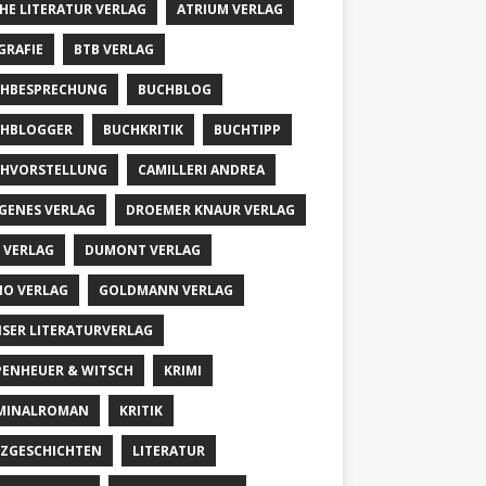
HE LITERATUR VERLAG
ATRIUM VERLAG
GRAFIE
BTB VERLAG
HBESPRECHUNG
BUCHBLOG
HBLOGGER
BUCHKRITIK
BUCHTIPP
HVORSTELLUNG
CAMILLERI ANDREA
GENES VERLAG
DROEMER KNAUR VERLAG
 VERLAG
DUMONT VERLAG
IO VERLAG
GOLDMANN VERLAG
SER LITERATURVERLAG
PENHEUER & WITSCH
KRIMI
MINALROMAN
KRITIK
ZGESCHICHTEN
LITERATUR