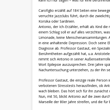
kann ich nur sagen – was für eine berührend
Carofiglio erzählt auf 184 Seiten eine beweg
verruchte Jazzclubs führt, durch die zwielic
Korsika oder Sardinien.
Antonio, der Ich-Erzähler, erhält als Kind di
einem Schlag soll er auf alles verzichten, wa
Limonade, keine Menschenansammlungen. An
in eine anhaltende Depression. Doch seine Elt
Diagnose ab. Professor Gastaut, ein Spezial
Berühmtheiten aufgezählt hat, u.a. Aristotele
nimmt sich Antonio in seiner Außenseiterroll
Wort Epilepsie auszusprechen. Drei Jahre spät
Nachuntersuchung unterziehen, zu der ihn sei
Professor Gastaut, die einzige reale Person 
verbotenen Stresstests herausfinden, ob Anto
wach bleiben. Das hört sich für ihn zunächst
Nun, mit 50, blickt Antonio auf die zwei du
Marseille der 80er Jahre streifen, und die für