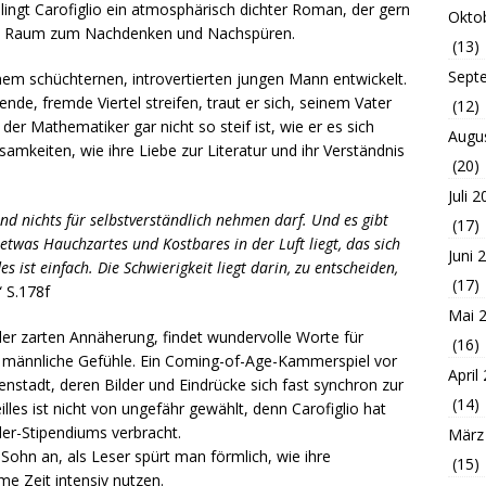
lingt Carofiglio ein atmosphärisch dichter Roman, der gern
Okto
 viel Raum zum Nachdenken und Nachspüren.
(13)
Sept
nem schüchternen, introvertierten jungen Mann entwickelt.
de, fremde Viertel streifen, traut er sich, seinem Vater
(12)
der Mathematiker gar nicht so steif ist, wie er es sich
Augu
amkeiten, wie ihre Liebe zur Literatur und ihr Verständnis
(20)
Juli 
d nichts für selbstverständlich nehmen darf. Und es gibt
(17)
twas Hauchzartes und Kostbares in der Luft liegt, das sich
Juni 
s ist einfach. Die Schwierigkeit liegt darin, zu entscheiden,
(17)
“ S.178f
Mai 
er zarten Annäherung, findet wundervolle Worte für
(16)
e männliche Gefühle. Ein Coming-of-Age-Kammerspiel vor
April
fenstadt, deren Bilder und Eindrücke sich fast synchron zur
(14)
lles ist nicht von ungefähr gewählt, denn Carofiglio hat
ler-Stipendiums verbracht.
März
Sohn an, als Leser spürt man förmlich, wie ihre
(15)
e Zeit intensiv nutzen.