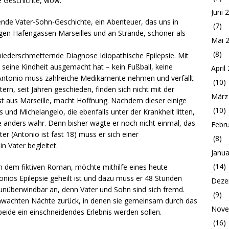
e Geschichte, wow.
Juni 
ende Vater-Sohn-Geschichte, ein Abenteuer, das uns in
(7)
htigen Hafengassen Marseilles und an Strände, schöner als
Mai 
(8)
e niederschmetternde Diagnose Idiopathische Epilepsie. Mit
s seine Kindheit ausgemacht hat – kein Fußball, keine
April
tonio muss zahlreiche Medikamente nehmen und verfällt
(10)
ern, seit Jahren geschieden, finden sich nicht mit der
März
ist aus Marseille, macht Hoffnung. Nachdem dieser einige
(10)
s und Michelangelo, die ebenfalls unter der Krankheit litten,
e anders wahr. Denn bisher wagte er noch nicht einmal, das
Febr
er (Antonio ist fast 18) muss er sich einer
(8)
n Vater begleitet.
Janua
(14)
in dem fiktiven Roman, möchte mithilfe eines heute
nios Epilepsie geheilt ist und dazu muss er 48 Stunden
Deze
 unüberwindbar an, denn Vater und Sohn sind sich fremd.
(9)
rchwachten Nächte zurück, in denen sie gemeinsam durch das
Nove
 beide ein einschneidendes Erlebnis werden sollen.
(16)