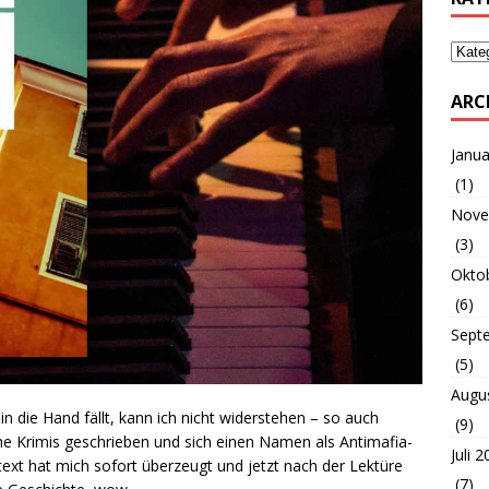
ARC
Janua
(1)
Nove
(3)
Okto
(6)
Sept
(5)
Augu
in die Hand fällt, kann ich nicht widerstehen – so auch
(9)
iche Krimis geschrieben und sich einen Namen als Antimafia-
Juli 
ext hat mich sofort überzeugt und jetzt nach der Lektüre
(7)