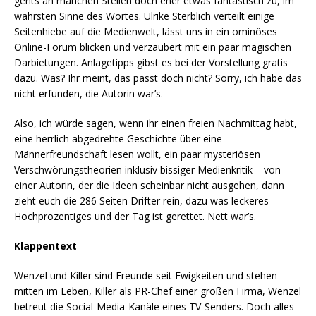
gehts an manchen Stellen doch eher etwas fantastisch zu, im
wahrsten Sinne des Wortes. Ulrike Sterblich verteilt einige
Seitenhiebe auf die Medienwelt, lässt uns in ein ominöses
Online-Forum blicken und verzaubert mit ein paar magischen
Darbietungen. Anlagetipps gibst es bei der Vorstellung gratis
dazu. Was? Ihr meint, das passt doch nicht? Sorry, ich habe das
nicht erfunden, die Autorin war’s.
Also, ich würde sagen, wenn ihr einen freien Nachmittag habt,
eine herrlich abgedrehte Geschichte über eine
Männerfreundschaft lesen wollt, ein paar mysteriösen
Verschwörungstheorien inklusiv bissiger Medienkritik – von
einer Autorin, der die Ideen scheinbar nicht ausgehen, dann
zieht euch die 286 Seiten Drifter rein, dazu was leckeres
Hochprozentiges und der Tag ist gerettet. Nett war’s.
Klappentext
Wenzel und Killer sind Freunde seit Ewigkeiten und stehen
mitten im Leben, Killer als PR-Chef einer großen Firma, Wenzel
betreut die Social-Media-Kanäle eines TV-Senders. Doch alles