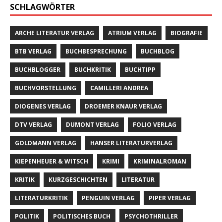
SCHLAGWÖRTER
ARCHE LITERATUR VERLAG
ATRIUM VERLAG
BIOGRAFIE
BTB VERLAG
BUCHBESPRECHUNG
BUCHBLOG
BUCHBLOGGER
BUCHKRITIK
BUCHTIPP
BUCHVORSTELLUNG
CAMILLERI ANDREA
DIOGENES VERLAG
DROEMER KNAUR VERLAG
DTV VERLAG
DUMONT VERLAG
FOLIO VERLAG
GOLDMANN VERLAG
HANSER LITERATURVERLAG
KIEPENHEUER & WITSCH
KRIMI
KRIMINALROMAN
KRITIK
KURZGESCHICHTEN
LITERATUR
LITERATURKRITIK
PENGUIN VERLAG
PIPER VERLAG
POLITIK
POLITISCHES BUCH
PSYCHOTHRILLER