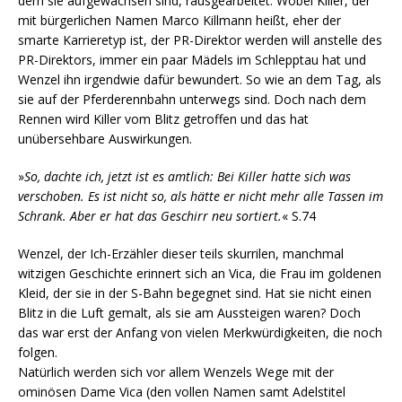
dem sie aufgewachsen sind, rausgearbeitet. Wobei Killer, der
mit bürgerlichen Namen Marco Killmann heißt, eher der
smarte Karrieretyp ist, der PR-Direktor werden will anstelle des
PR-Direktors, immer ein paar Mädels im Schlepptau hat und
Wenzel ihn irgendwie dafür bewundert. So wie an dem Tag, als
sie auf der Pferderennbahn unterwegs sind. Doch nach dem
Rennen wird Killer vom Blitz getroffen und das hat
unübersehbare Auswirkungen.
»
So, dachte ich, jetzt ist es amtlich: Bei Killer hatte sich was
verschoben. Es ist nicht so, als hätte er nicht mehr alle Tassen im
Schrank. Aber er hat das Geschirr neu sortiert.
« S.74
Wenzel, der Ich-Erzähler dieser teils skurrilen, manchmal
witzigen Geschichte erinnert sich an Vica, die Frau im goldenen
Kleid, der sie in der S-Bahn begegnet sind. Hat sie nicht einen
Blitz in die Luft gemalt, als sie am Aussteigen waren? Doch
das war erst der Anfang von vielen Merkwürdigkeiten, die noch
folgen.
Natürlich werden sich vor allem Wenzels Wege mit der
ominösen Dame Vica (den vollen Namen samt Adelstitel