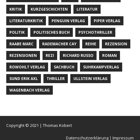
KRITIK
KURZGESCHICHTEN
LITERATUR
LITERATURKRITIK
PENGUIN VERLAG
PIPER VERLAG
POLITIK
POLITISCHES BUCH
PSYCHOTHRILLER
RAABE MARC
RADEMACHER CAY
REIHE
REZENSION
REZENSIONEN
REZI
RICHARD RUSSO
ROMAN
ROWOHLT VERLAG
SACHBUCH
SUHRKAMPVERLAG
SUND ERIK AXL
THRILLER
ULLSTEIN VERLAG
WAGENBACH VERLAG
Copyright © 2021 | Thomas Kobert
Datenschutzerklärung |
Impressum