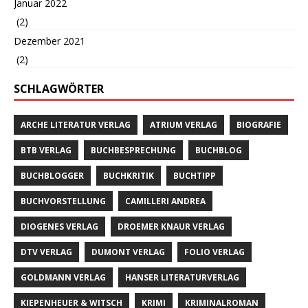
Januar 2022
(2)
Dezember 2021
(2)
SCHLAGWÖRTER
ARCHE LITERATUR VERLAG
ATRIUM VERLAG
BIOGRAFIE
BTB VERLAG
BUCHBESPRECHUNG
BUCHBLOG
BUCHBLOGGER
BUCHKRITIK
BUCHTIPP
BUCHVORSTELLUNG
CAMILLERI ANDREA
DIOGENES VERLAG
DROEMER KNAUR VERLAG
DTV VERLAG
DUMONT VERLAG
FOLIO VERLAG
GOLDMANN VERLAG
HANSER LITERATURVERLAG
KIEPENHEUER & WITSCH
KRIMI
KRIMINALROMAN