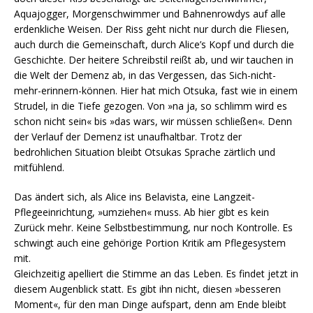
Aquajogger, Morgenschwimmer und Bahnenrowdys auf alle
erdenkliche Weisen. Der Riss geht nicht nur durch die Fliesen,
auch durch die Gemeinschaft, durch Alice’s Kopf und durch die
Geschichte. Der heitere Schreibstil reißt ab, und wir tauchen in
die Welt der Demenz ab, in das Vergessen, das Sich-nicht-
mehr-erinnern-können. Hier hat mich Otsuka, fast wie in einem
Strudel, in die Tiefe gezogen. Von »na ja, so schlimm wird es
schon nicht sein« bis »das wars, wir müssen schließen«. Denn
der Verlauf der Demenz ist unaufhaltbar. Trotz der
bedrohlichen Situation bleibt Otsukas Sprache zärtlich und
mitfühlend.
Das ändert sich, als Alice ins Belavista, eine Langzeit-
Pflegeeinrichtung, »umziehen« muss. Ab hier gibt es kein
Zurück mehr. Keine Selbstbestimmung, nur noch Kontrolle. Es
schwingt auch eine gehörige Portion Kritik am Pflegesystem
mit.
Gleichzeitig apelliert die Stimme an das Leben. Es findet jetzt in
diesem Augenblick statt. Es gibt ihn nicht, diesen »besseren
Moment«, für den man Dinge aufspart, denn am Ende bleibt