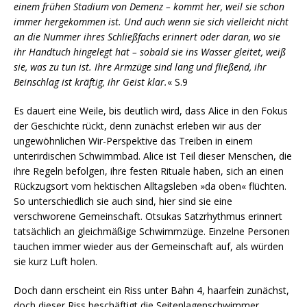
einem frühen Stadium von Demenz – kommt her, weil sie schon
immer hergekommen ist. Und auch wenn sie sich vielleicht nicht
an die Nummer ihres Schließfachs erinnert oder daran, wo sie
ihr Handtuch hingelegt hat – sobald sie ins Wasser gleitet, weiß
sie, was zu tun ist. Ihre Armzüge sind lang und fließend, ihr
Beinschlag ist kräftig, ihr Geist klar.
« S.9
Es dauert eine Weile, bis deutlich wird, dass Alice in den Fokus
der Geschichte rückt, denn zunächst erleben wir aus der
ungewöhnlichen Wir-Perspektive das Treiben in einem
unterirdischen Schwimmbad. Alice ist Teil dieser Menschen, die
ihre Regeln befolgen, ihre festen Rituale haben, sich an einen
Rückzugsort vom hektischen Alltagsleben »da oben« flüchten.
So unterschiedlich sie auch sind, hier sind sie eine
verschworene Gemeinschaft. Otsukas Satzrhythmus erinnert
tatsächlich an gleichmäßige Schwimmzüge. Einzelne Personen
tauchen immer wieder aus der Gemeinschaft auf, als würden
sie kurz Luft holen.
Doch dann erscheint ein Riss unter Bahn 4, haarfein zunächst,
doch dieser Riss beschäftigt die Seitenlagenschwimmer,