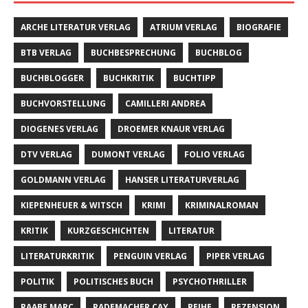
ARCHE LITERATUR VERLAG
ATRIUM VERLAG
BIOGRAFIE
BTB VERLAG
BUCHBESPRECHUNG
BUCHBLOG
BUCHBLOGGER
BUCHKRITIK
BUCHTIPP
BUCHVORSTELLUNG
CAMILLERI ANDREA
DIOGENES VERLAG
DROEMER KNAUR VERLAG
DTV VERLAG
DUMONT VERLAG
FOLIO VERLAG
GOLDMANN VERLAG
HANSER LITERATURVERLAG
KIEPENHEUER & WITSCH
KRIMI
KRIMINALROMAN
KRITIK
KURZGESCHICHTEN
LITERATUR
LITERATURKRITIK
PENGUIN VERLAG
PIPER VERLAG
POLITIK
POLITISCHES BUCH
PSYCHOTHRILLER
RAABE MARC
RADEMACHER CAY
REIHE
REZENSION