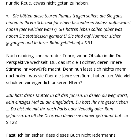
nur die Reue, etwas nicht getan zu haben.
»… S
ie hätten diese teuren Pumps tragen sollen, die Sie ganz
hinten in Ihrem Schrank für einen besonderen Anlass aufbewahrt
haben (der welcher wäre?). Sie hätten leben sollen (aber was
haben Sie stattdessen gemacht? Sie sind auf Nummer sicher
gegangen und in Ihrer Bahn geblieben)
.« S.91
Noch eindringlicher wird der Tenor, wenn Otsuka in die Du-
Perspektive wechselt. Du, das ist die Tochter, deren innere
Stimme ihr Vorwürfe macht. Denn nun lässt sich nichts mehr
nachholen, was sie über die Jahre versäumt hat zu tun. Wie viel
schulden wir eigentlich unseren Eltern?
»
Du hast deine Mutter in all den Jahren, in denen du weg warst,
kein einziges Mal zu dir eingeladen. Du hast ihr nie geschrieben
… Du bist nie mit ihr nach Paris oder Venedig oder Rom
gefahren, an all die Orte, von denen sie immer geträumt hat …
«
S.128
Fazit. Ich bin sicher, dass dieses Buch nicht jedermanns