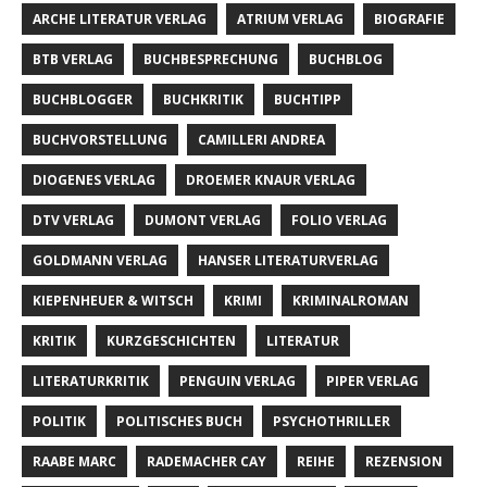
ARCHE LITERATUR VERLAG
ATRIUM VERLAG
BIOGRAFIE
BTB VERLAG
BUCHBESPRECHUNG
BUCHBLOG
BUCHBLOGGER
BUCHKRITIK
BUCHTIPP
BUCHVORSTELLUNG
CAMILLERI ANDREA
DIOGENES VERLAG
DROEMER KNAUR VERLAG
DTV VERLAG
DUMONT VERLAG
FOLIO VERLAG
GOLDMANN VERLAG
HANSER LITERATURVERLAG
KIEPENHEUER & WITSCH
KRIMI
KRIMINALROMAN
KRITIK
KURZGESCHICHTEN
LITERATUR
LITERATURKRITIK
PENGUIN VERLAG
PIPER VERLAG
POLITIK
POLITISCHES BUCH
PSYCHOTHRILLER
RAABE MARC
RADEMACHER CAY
REIHE
REZENSION