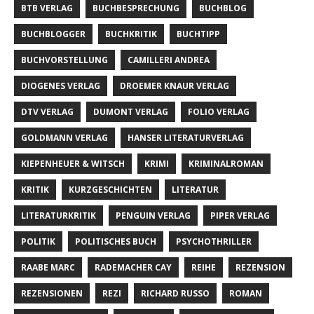
BTB VERLAG
BUCHBESPRECHUNG
BUCHBLOG
BUCHBLOGGER
BUCHKRITIK
BUCHTIPP
BUCHVORSTELLUNG
CAMILLERI ANDREA
DIOGENES VERLAG
DROEMER KNAUR VERLAG
DTV VERLAG
DUMONT VERLAG
FOLIO VERLAG
GOLDMANN VERLAG
HANSER LITERATURVERLAG
KIEPENHEUER & WITSCH
KRIMI
KRIMINALROMAN
KRITIK
KURZGESCHICHTEN
LITERATUR
LITERATURKRITIK
PENGUIN VERLAG
PIPER VERLAG
POLITIK
POLITISCHES BUCH
PSYCHOTHRILLER
RAABE MARC
RADEMACHER CAY
REIHE
REZENSION
REZENSIONEN
REZI
RICHARD RUSSO
ROMAN