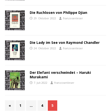
Die Ruchlosen von Philippe Djian
29. Oktober 2022
franzosenleser
Die Lady im See von Raymond Chandler
24. Oktober 2022
franzosenleser
Der Elefant verschwindet – Haruki
Murakami
7. Juli 2022
franzosenleser
«
1
…
4
5