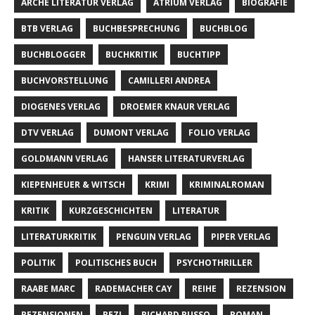
ARCHE LITERATUR VERLAG
ATRIUM VERLAG
BIOGRAFIE
BTB VERLAG
BUCHBESPRECHUNG
BUCHBLOG
BUCHBLOGGER
BUCHKRITIK
BUCHTIPP
BUCHVORSTELLUNG
CAMILLERI ANDREA
DIOGENES VERLAG
DROEMER KNAUR VERLAG
DTV VERLAG
DUMONT VERLAG
FOLIO VERLAG
GOLDMANN VERLAG
HANSER LITERATURVERLAG
KIEPENHEUER & WITSCH
KRIMI
KRIMINALROMAN
KRITIK
KURZGESCHICHTEN
LITERATUR
LITERATURKRITIK
PENGUIN VERLAG
PIPER VERLAG
POLITIK
POLITISCHES BUCH
PSYCHOTHRILLER
RAABE MARC
RADEMACHER CAY
REIHE
REZENSION
REZENSIONEN
REZI
RICHARD RUSSO
ROMAN