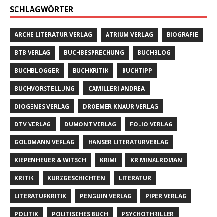
SCHLAGWÖRTER
ARCHE LITERATUR VERLAG
ATRIUM VERLAG
BIOGRAFIE
BTB VERLAG
BUCHBESPRECHUNG
BUCHBLOG
BUCHBLOGGER
BUCHKRITIK
BUCHTIPP
BUCHVORSTELLUNG
CAMILLERI ANDREA
DIOGENES VERLAG
DROEMER KNAUR VERLAG
DTV VERLAG
DUMONT VERLAG
FOLIO VERLAG
GOLDMANN VERLAG
HANSER LITERATURVERLAG
KIEPENHEUER & WITSCH
KRIMI
KRIMINALROMAN
KRITIK
KURZGESCHICHTEN
LITERATUR
LITERATURKRITIK
PENGUIN VERLAG
PIPER VERLAG
POLITIK
POLITISCHES BUCH
PSYCHOTHRILLER