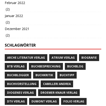
Februar 2022
(2)
Januar 2022
(2)
Dezember 2021
(2)
SCHLAGWÖRTER
ARCHE LITERATUR VERLAG
ATRIUM VERLAG
BIOGRAFIE
BTB VERLAG
BUCHBESPRECHUNG
BUCHBLOG
BUCHBLOGGER
BUCHKRITIK
BUCHTIPP
BUCHVORSTELLUNG
CAMILLERI ANDREA
DIOGENES VERLAG
DROEMER KNAUR VERLAG
DTV VERLAG
DUMONT VERLAG
FOLIO VERLAG