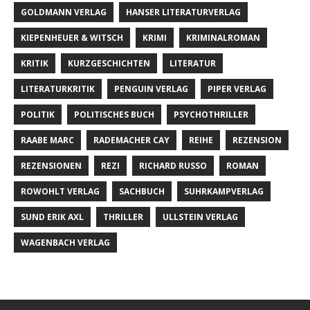
GOLDMANN VERLAG
HANSER LITERATURVERLAG
KIEPENHEUER & WITSCH
KRIMI
KRIMINALROMAN
KRITIK
KURZGESCHICHTEN
LITERATUR
LITERATURKRITIK
PENGUIN VERLAG
PIPER VERLAG
POLITIK
POLITISCHES BUCH
PSYCHOTHRILLER
RAABE MARC
RADEMACHER CAY
REIHE
REZENSION
REZENSIONEN
REZI
RICHARD RUSSO
ROMAN
ROWOHLT VERLAG
SACHBUCH
SUHRKAMPVERLAG
SUND ERIK AXL
THRILLER
ULLSTEIN VERLAG
WAGENBACH VERLAG