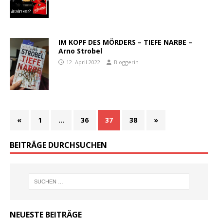
IM KOPF DES MÖRDERS – TIEFE NARBE –
Arno Strobel
12. April 2022
Bloggerin
«
1
…
36
37
38
»
BEITRÄGE DURCHSUCHEN
NEUESTE BEITRÄGE